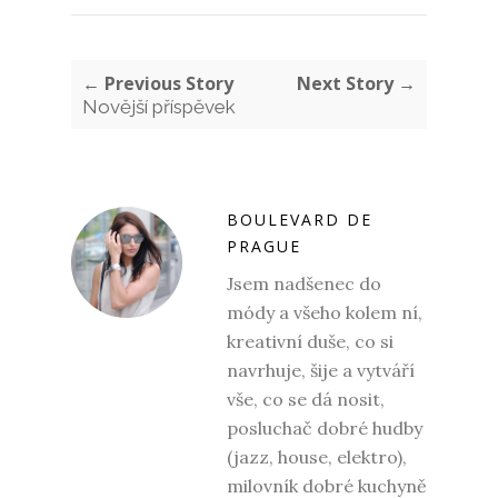
← Previous Story
Next Story →
Novější příspěvek
BOULEVARD DE
PRAGUE
Jsem nadšenec do
módy a všeho kolem ní,
kreativní duše, co si
navrhuje, šije a vytváří
vše, co se dá nosit,
posluchač dobré hudby
(jazz, house, elektro),
milovník dobré kuchyně