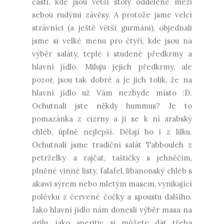
části, kde jsou větší stoly oddělené mezi
sebou rudými závěsy. A protože jsme velcí
strávníci (a ještě větší gurmáni), objednali
jsme si velké menu pro čtyři, kde jsou na
výběr saláty, teplé i studené předkrmy a
hlavní jídlo. Miluju jejich předkrmy, ale
pozor, jsou tak dobré a je jich tolik, že na
hlavní jídlo už Vám nezbyde místo :D.
Ochutnali jste někdy hummus? Je to
pomazánka z cizrny a jí se k ní arabský
chléb, úplně nejlepší. Dělají ho i z lilku.
Ochutnali jsme tradiční salát Tabbouleh z
petrželky a rajčat, taštičky s jehněčím,
plněné vinné listy, falafel, libanonský chléb s
akawi sýrem nebo mletým masem, vynikající
polévku z červené čočky a spoustu dalšího.
Jako hlavní jídlo nám donesli výběr masa na
grilu, jako aperitiv si můžete dát třeba