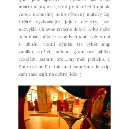
místní nápoj Arak, voní po lékořici (tu já ale
vůbec nemusím) nebo výborný mátový čaj.
Určitě vyzkoušejte jejich dezerty, jsou
nezvyklé a hlavně strašně dobré. Když máte
jídla dost, můžete si oddychnout a objednat
si Shishu, vodní dýmku. Na výběr mají
vanilku, skořici, meloun, granátové jablko,
čokoládu, jasmín, atd....my měli jablíčko. U
Emira se mi líbí, tak snad jsem Vám dala tip,
kam zase zajít na dobré jídlo :)