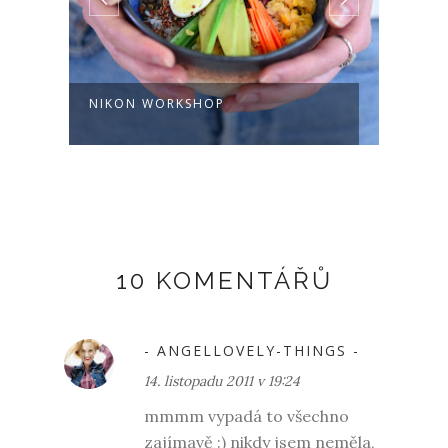
NIKON WORKSHOP
CHAT
10 KOMENTÁŘŮ
- ANGELLOVELY-THINGS -
14. listopadu 2011 v 19:24
mmmm vypadá to všechno
zajímavě :) nikdy jsem neměla,