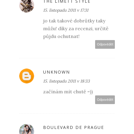
THE LIMETT STYLE
15. listopadu 2011 v 17:31
jo tak takové dobrůtky taky
můžu! díky za recenzi, určitě
půjdu ochutnat!
Odpovědět
UNKNOWN
15. listopadu 2011 v 18:33
začínám mít chutě =))
Odpovědět
BOULEVARD DE PRAGUE