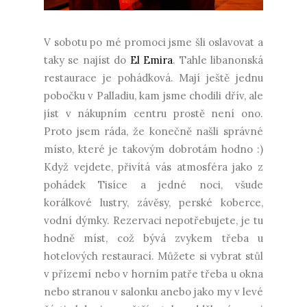
V sobotu po mé promoci jsme šli oslavovat a
taky se najíst do
El Emira
. Tahle libanonská
restaurace je pohádková. Mají ještě jednu
pobočku v Palladiu, kam jsme chodili dřív, ale
jíst v nákupním centru prostě není ono.
Proto jsem ráda, že konečně našli správné
místo, které je takovým dobrotám hodno :)
Když vejdete, přivítá vás atmosféra jako z
pohádek Tisíce a jedné noci, všude
korálkové lustry, závěsy, perské koberce,
vodní dýmky. Rezervaci nepotřebujete, je tu
hodně míst, což bývá zvykem třeba u
hotelových restaurací. Můžete si vybrat stůl
v přízemí nebo v horním patře třeba u okna
nebo stranou v salonku anebo jako my v levé