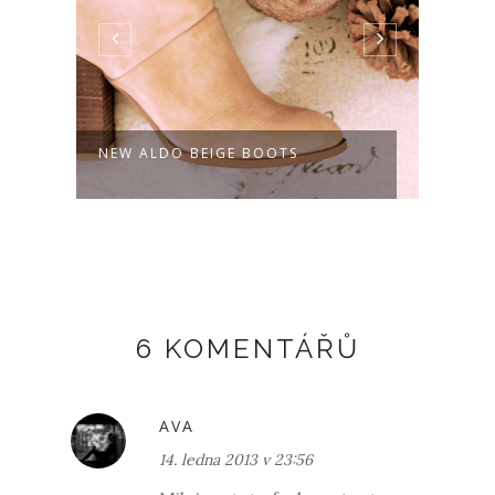
NEW ALDO BEIGE BOOTS
SPOR
6 KOMENTÁŘŮ
AVA
14. ledna 2013 v 23:56