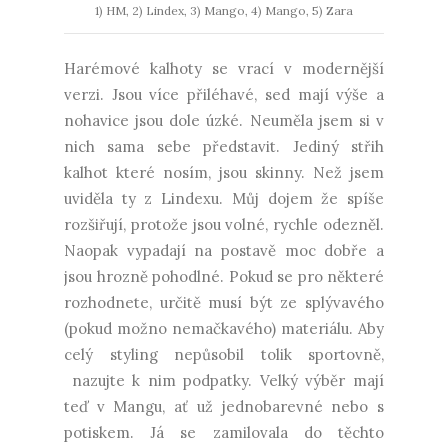
1) HM, 2) Lindex, 3) Mango, 4) Mango, 5) Zara
Harémové kalhoty se vrací v modernější
verzi. Jsou více přiléhavé, sed mají výše a
nohavice jsou dole úzké. Neuměla jsem si v
nich sama sebe představit. Jediný střih
kalhot které nosím, jsou skinny. Než jsem
uviděla ty z Lindexu. Můj dojem že spíše
rozšiřují, protože jsou volné, rychle odezněl.
Naopak vypadají na postavě moc dobře a
jsou hrozně pohodlné. Pokud se pro některé
rozhodnete, určitě musí být ze splývavého
(pokud možno nemačkavého) materiálu. Aby
celý styling nepůsobil tolik sportovně,
nazujte k nim podpatky. Velký výběr mají
teď v Mangu, ať už jednobarevné nebo s
potiskem. Já se zamilovala do těchto