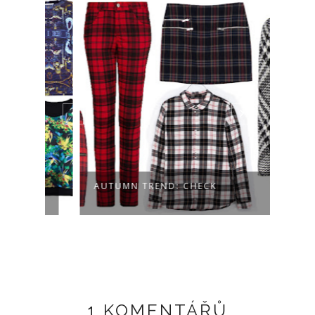
AUTUMN TREND: CHECK
RED 
1 KOMENTÁŘŮ