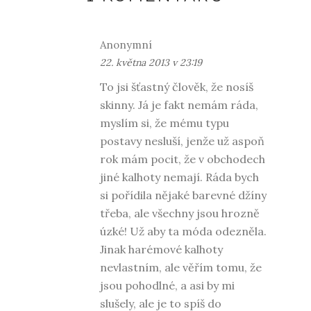
Anonymní
22. května 2013 v 23:19
To jsi šťastný člověk, že nosíš
skinny. Já je fakt nemám ráda,
myslím si, že mému typu
postavy nesluší, jenže už aspoň
rok mám pocit, že v obchodech
jiné kalhoty nemají. Ráda bych
si pořídila nějaké barevné džíny
třeba, ale všechny jsou hrozně
úzké! Už aby ta móda odezněla.
Jinak harémové kalhoty
nevlastním, ale věřím tomu, že
jsou pohodlné, a asi by mi
slušely, ale je to spíš do