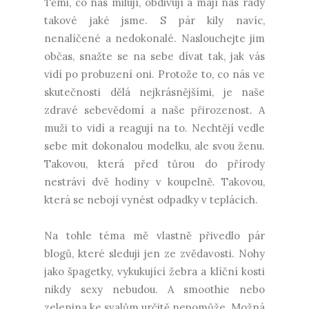
Těmi, co nás milují, obdivují a mají nás rády
takové jaké jsme. S pár kily navíc,
nenalíčené a nedokonalé. Naslouchejte jim
občas, snažte se na sebe dívat tak, jak vás
vidí po probuzení oni. Protože to, co nás ve
skutečnosti dělá nejkrásnějšími, je naše
zdravé sebevědomí a naše přirozenost. A
muži to vidí a reagují na to. Nechtějí vedle
sebe mít dokonalou modelku, ale svou ženu.
Takovou, která před tůrou do přírody
nestráví dvě hodiny v koupelně. Takovou,
která se nebojí vynést odpadky v teplácích.
Na tohle téma mě vlastně přivedlo pár
blogů, které sleduji jen ze zvědavosti. Nohy
jako špagetky, vykukující žebra a klíční kosti
nikdy sexy nebudou. A smoothie nebo
zelenina ke svalům určitě nepomůže. Možná