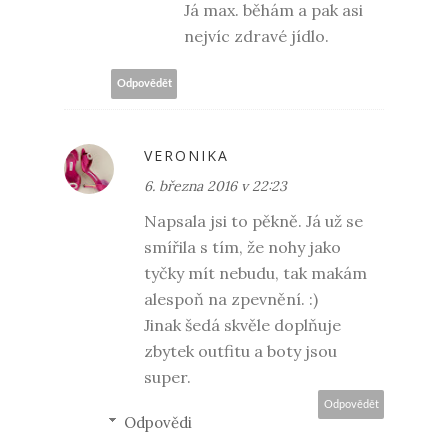
Já max. běhám a pak asi
nejvíc zdravé jídlo.
Odpovědět
VERONIKA
6. března 2016 v 22:23
Napsala jsi to pěkně. Já už se
smířila s tím, že nohy jako
tyčky mít nebudu, tak makám
alespoň na zpevnění. :)
Jinak šedá skvěle doplňuje
zbytek outfitu a boty jsou
super.
Odpovědět
Odpovědi