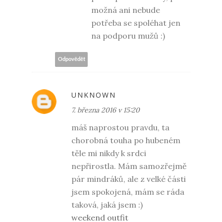
možná ani nebude
potřeba se spoléhat jen
na podporu mužů :)
Odpovědět
UNKNOWN
7. března 2016 v 15:20
máš naprostou pravdu, ta
chorobná touha po hubeném
těle mi nikdy k srdci
nepřirostla. Mám samozřejmě
pár mindráků, ale z velké části
jsem spokojená, mám se ráda
taková, jaká jsem :)
weekend outfit