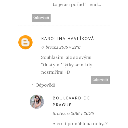
to je asi pořád trend...
Odpovědět
KAROLINA HAVLÍKOVÁ
6. března 2016 v 22:11
Souhlasím, ale se svými
"tlustými" lýtky se nikdy
nesmířím!:-D
Odpovědět
Odpovědi
BOULEVARD DE
PRAGUE
8. března 2016 v 20:35
A co ti pomáhá na nohy..?