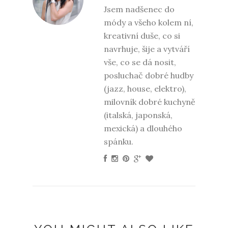
Jsem nadšenec do
módy a všeho kolem ní,
kreativní duše, co si
navrhuje, šije a vytváří
vše, co se dá nosit,
posluchač dobré hudby
(jazz, house, elektro),
milovník dobré kuchyně
(italská, japonská,
mexická) a dlouhého
spánku.