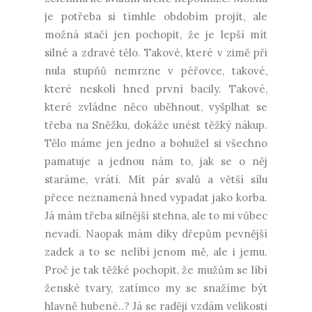
je potřeba si tímhle obdobím projít, ale
možná stačí jen pochopit, že je lepší mít
silné a zdravé tělo. Takové, které v zimě při
nula stupňů nemrzne v péřovce, takové,
které neskolí hned první bacily. Takové,
které zvládne něco uběhnout, vyšplhat se
třeba na Sněžku, dokáže unést těžký nákup.
Tělo máme jen jedno a bohužel si všechno
pamatuje a jednou nám to, jak se o něj
staráme, vrátí. Mít pár svalů a větší sílu
přece neznamená hned vypadat jako korba.
Já mám třeba silnější stehna, ale to mi vůbec
nevadí. Naopak mám díky dřepům pevnější
zadek a to se nelíbí jenom mě, ale i jemu.
Proč je tak těžké pochopit, že mužům se líbí
ženské tvary, zatímco my se snažíme být
hlavně hubené..? Já se raději vzdám velikosti