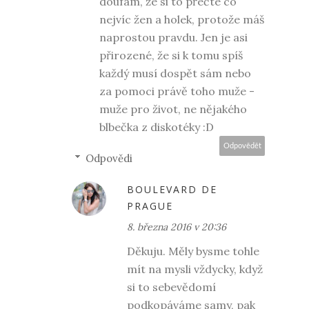
doufám, že si to přečte co
nejvíc žen a holek, protože máš
naprostou pravdu. Jen je asi
přirozené, že si k tomu spíš
každý musí dospět sám nebo
za pomoci právě toho muže -
muže pro život, ne nějakého
blbečka z diskotéky :D
Odpovědět
Odpovědi
BOULEVARD DE
PRAGUE
8. března 2016 v 20:36
Děkuju. Měly bysme tohle
mít na mysli vždycky, když
si to sebevědomí
podkopáváme samy, pak