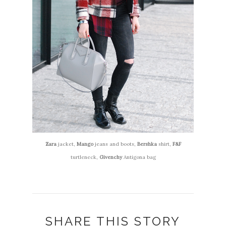
Zara
jacket,
Mango
jeans and boots,
Bershka
shirt,
F&F
turtleneck,
Givenchy
Antigona bag
SHARE THIS STORY