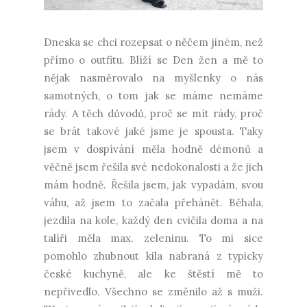
Dneska se chci rozepsat o něčem jiném, než
přímo o outfitu. Blíží se Den žen a mě to
nějak nasměrovalo na myšlenky o nás
samotných, o tom jak se máme nemáme
rády. A těch důvodů, proč se mít rády, proč
se brát takové jaké jsme je spousta. Taky
jsem v dospívání měla hodně démonů a
věčně jsem řešila své nedokonalosti a že jich
mám hodně. Řešila jsem, jak vypadám, svou
váhu, až jsem to začala přehánět. Běhala,
jezdila na kole, každý den cvičila doma a na
talíři měla max. zeleninu. To mi sice
pomohlo zhubnout kila nabraná z typicky
české kuchyně, ale ke štěstí mě to
nepřivedlo. Všechno se změnilo až s muži.