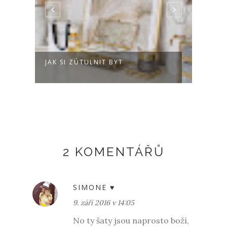
JAK SI ZÚTULNIT BYT
HOW 
BOO
2 KOMENTÁŘŮ
SIMONE ♥
9. září 2016 v 14:05
No ty šaty jsou naprosto boží,