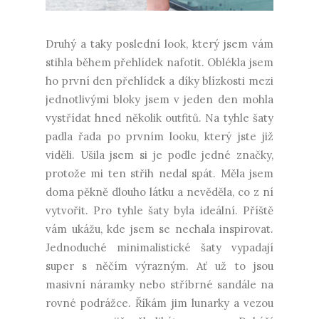
Druhý a taky poslední look, který jsem vám
stihla během přehlídek nafotit. Oblékla jsem
ho první den přehlídek a díky blízkosti mezi
jednotlivými bloky jsem v jeden den mohla
vystřídat hned několik outfitů. Na tyhle šaty
padla řada po prvním looku, který jste již
viděli. Ušila jsem si je podle jedné značky,
protože mi ten střih nedal spát. Měla jsem
doma pěkně dlouho látku a nevěděla, co z ní
vytvořit. Pro tyhle šaty byla ideální. Příště
vám ukážu, kde jsem se nechala inspirovat.
Jednoduché minimalistické šaty vypadají
super s něčím výrazným. Ať už to jsou
masivní náramky nebo stříbrné sandále na
rovné podrážce. Říkám jim lunarky a vezou