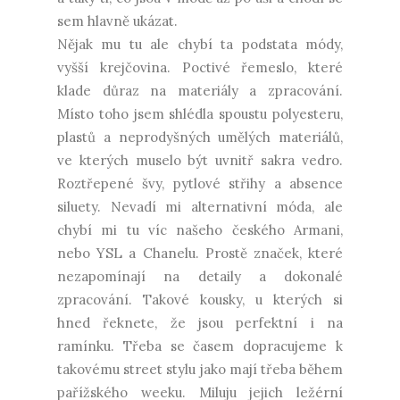
sem hlavně ukázat.
Nějak mu tu ale chybí ta podstata módy,
vyšší krejčovina. Poctivé řemeslo, které
klade důraz na materiály a zpracování.
Místo toho jsem shlédla spoustu polyesteru,
plastů a neprodyšných umělých materiálů,
ve kterých muselo být uvnitř sakra vedro.
Roztřepené švy, pytlové střihy a absence
siluety. Nevadí mi alternativní móda, ale
chybí mi tu víc našeho českého Armani,
nebo YSL a Chanelu. Prostě značek, které
nezapomínají na detaily a dokonalé
zpracování. Takové kousky, u kterých si
hned řeknete, že jsou perfektní i na
ramínku. Třeba se časem dopracujeme k
takovému street stylu jako mají třeba během
pařížského weeku. Miluju jejich ležérní