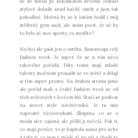
se se mnou již několikátou sezonu. Dokáží
stylově doladit snad každý outfit a jsou tak
pohodlné. Možná by se k šatům hodil i můj
stříbrný gym sack, ale mám pocit, že už by
to bylo až moc sporty, co myslíte?
Nechci ale psát jen o outfitu. Sumarizuju celý
fashion week. Je super, že se u nás něco
takového pořádá. Díky tomu mají mladé
talenty možnost prosadit se ve světě a dělají
si tím super promo. Na druhou stranu jsme
ale pořád malí a český fashion week se od
těch světových v lecčem liší. Stačí se podívat
na street style návštěvníků. Je tu mix
naprosté různorodosti. Skupina, co se o
módu sice zajímá, ale příliš ji neřeší. Pak ti,
co mají peníze, to je kapitola sama pro sebe
a taky ti, co jsou v módě až po uši a chodí se