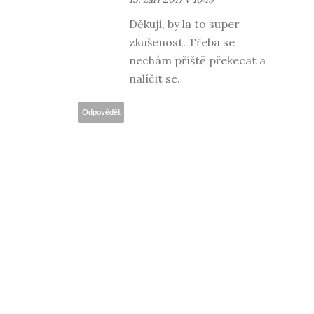
Děkuji, by la to super
zkušenost. Třeba se
nechám příště překecat a
nalíčit se.
Odpovědět