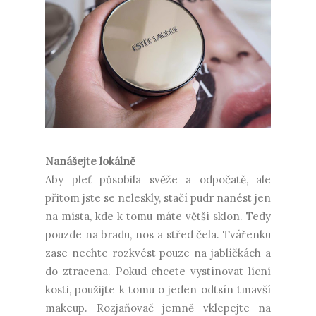
Nanášejte lokálně
Aby pleť působila svěže a odpočatě, ale
přitom jste se neleskly, stačí pudr nanést jen
na místa, kde k tomu máte větší sklon. Tedy
pouzde na bradu, nos a střed čela. Tvářenku
zase nechte rozkvést pouze na jablíčkách a
do ztracena. Pokud chcete vystínovat lícní
kosti, použijte k tomu o jeden odtsín tmavší
makeup. Rozjaňovač jemně vklepejte na