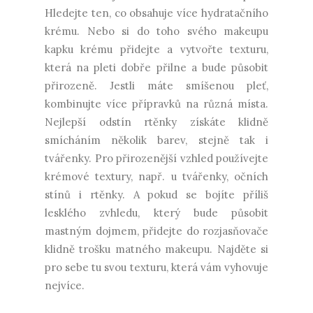
Hledejte ten, co obsahuje více hydratačního
krému. Nebo si do toho svého makeupu
kapku krému přidejte a vytvořte texturu,
která na pleti dobře přilne a bude působit
přirozeně. Jestli máte smíšenou pleť,
kombinujte více přípravků na různá místa.
Nejlepší odstín rtěnky získáte klidně
smícháním několik barev, stejně tak i
tvářenky. Pro přirozenější vzhled používejte
krémové textury, např. u tvářenky, očních
stínů i rtěnky. A pokud se bojíte příliš
lesklého zvhledu, který bude působit
mastným dojmem, přidejte do rozjasňovače
klidně trošku matného makeupu. Najděte si
pro sebe tu svou texturu, která vám vyhovuje
nejvíce.