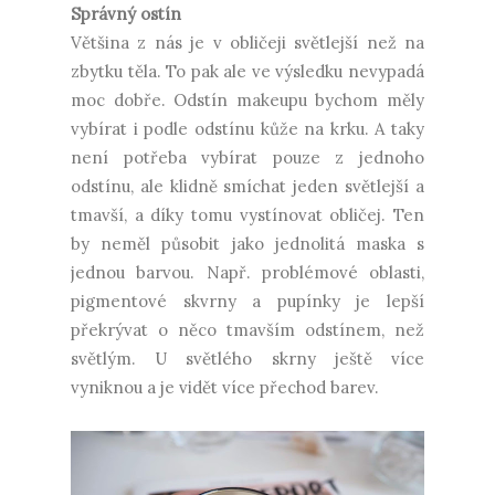
Správný ostín
Většina z nás je v obličeji světlejší než na
zbytku těla. To pak ale ve výsledku nevypadá
moc dobře. Odstín makeupu bychom měly
vybírat i podle odstínu kůže na krku. A taky
není potřeba vybírat pouze z jednoho
odstínu, ale klidně smíchat jeden světlejší a
tmavší, a díky tomu vystínovat obličej. Ten
by neměl působit jako jednolitá maska s
jednou barvou. Např. problémové oblasti,
pigmentové skvrny a pupínky je lepší
překrývat o něco tmavším odstínem, než
světlým. U světlého skrny ještě více
vyniknou a je vidět více přechod barev.