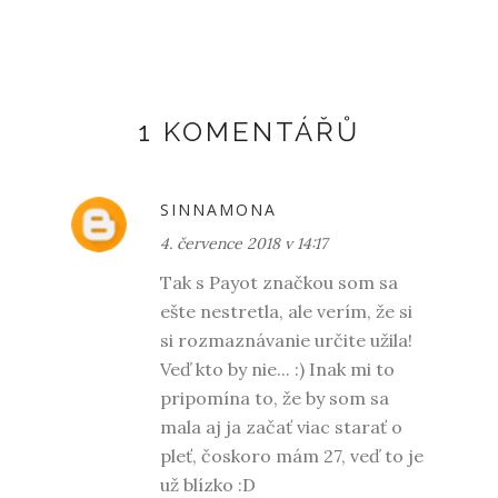
1 KOMENTÁŘŮ
SINNAMONA
4. července 2018 v 14:17
Tak s Payot značkou som sa
ešte nestretla, ale verím, že si
si rozmaznávanie určite užila!
Veď kto by nie... :) Inak mi to
pripomína to, že by som sa
mala aj ja začať viac starať o
pleť, čoskoro mám 27, veď to je
už blízko :D