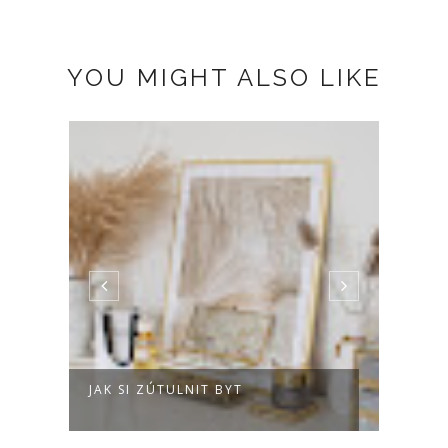
YOU MIGHT ALSO LIKE
JAK SI ZÚTULNIT BYT
HOW 
BOO