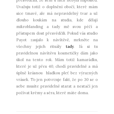
přesvědčila, že sem u nich nebyla naposled.
Uvažuju totiž o doplnění obočí, které mám
sice tmavé, ale má nepravidelný tvar a už
dlouho koukám na studia, kde dělají
mikroblanding a tady mě svou péčí a
přístupem dost přesvědčili. Pokud vás studio
Payot zaujalo k návštěvě, mrkněte na
všechny jejich rituály
tady
. Já si tu
pravidelnou návštěvu kosmetičky dám jako
úkol na tento rok. Mám totiž kamarádku,
které je už přes 40, chodí pravidelně a má
úplně krásnou hladkou pleť bez výrazných
vrásek. To jen potvrzuje fakt, že po 30 se o
sebe musíte pravidelně starat a nestačí jen
požívat krémy a séra, které máte doma.