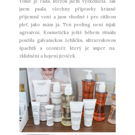
Tohle je řada, kterou jsem vyzkoušela. Jak
jsem psala, všechny přípravky krásně
příjemně voní a jsou vhodné i pro citlivou
pleť, jako mám já. Ten peeling není nijak
agresivní. Kosmetička ještě během rituálu
použila galvanickou žehličku, ultrazvukovou
špachtli a ozonizér, který je super na
zklidnění a hojení jizviček.