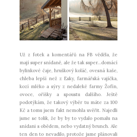
Už z fotek a komentářů na FB věděla, že
mají super snídaně, ale že tak super...domácí
bylinkové čaje, hruškový koláč, ovesná kaše,
chleba lepší než z Esky, farmářská vajíčka,
kozí mléko a sýry z nedaleké farmy Žofín,
ovoce, oříšky a spoustu dalšího. Ještě
podotýkám, že takový výběr tu máte za 100
Kč a tomu jsem fakt nemohla uvěřit. Najedli
jsme se tolik, že by by to vydalo pomalu na
snídani s obědem, nebo vydatný brunch. Ale
ten den to nevadilo, protože jsme plánovali