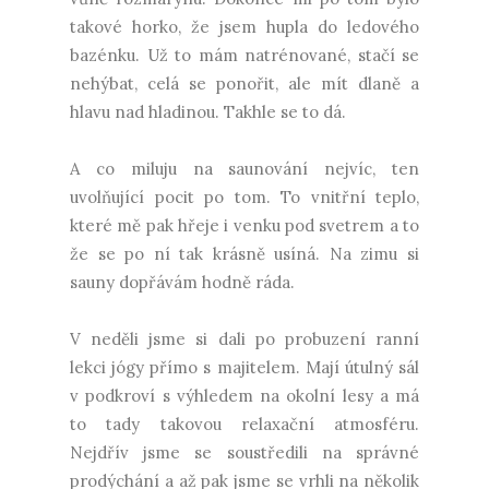
takové horko, že jsem hupla do ledového
bazénku. Už to mám natrénované, stačí se
nehýbat, celá se ponořit, ale mít dlaně a
hlavu nad hladinou. Takhle se to dá.
A co miluju na saunování nejvíc, ten
uvolňující pocit po tom. To vnitřní teplo,
které mě pak hřeje i venku pod svetrem a to
že se po ní tak krásně usíná. Na zimu si
sauny dopřávám hodně ráda.
V neděli jsme si dali po probuzení ranní
lekci jógy přímo s majitelem. Mají útulný sál
v podkroví s výhledem na okolní lesy a má
to tady takovou relaxační atmosféru.
Nejdřív jsme se soustředili na správné
prodýchání a až pak jsme se vrhli na několik