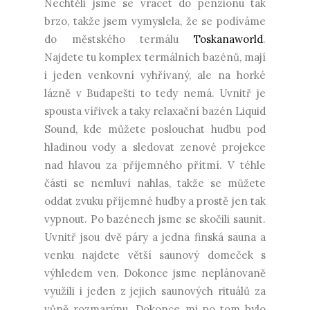
Nechtěli jsme se vracet do penzionu tak
brzo, takže jsem vymyslela, že se podíváme
do městského termálu
Toskanaworld
.
Najdete tu komplex termálních bazénů, mají
i jeden venkovní vyhřívaný, ale na horké
lázně v Budapešti to tedy nemá. Uvnitř je
spousta vířivek a taky relaxační bazén Liquid
Sound, kde můžete poslouchat hudbu pod
hladinou vody a sledovat zenové projekce
nad hlavou za příjemného přítmí. V téhle
části se nemluví nahlas, takže se můžete
oddat zvuku příjemné hudby a prostě jen tak
vypnout. Po bazénech jsme se skočili saunit.
Uvnitř jsou dvě páry a jedna finská sauna a
venku najdete větší saunový domeček s
výhledem ven. Dokonce jsme neplánovaně
využili i jeden z jejich saunových rituálů za
vůně rozmarýnu. Dokonce mi po tom bylo