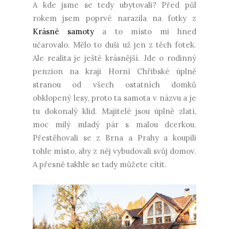
A kde jsme se tedy ubytovali? Před půl
rokem jsem poprvé narazila na fotky z
Krásné samoty
a to místo mi hned
učarovalo. Mělo to duši už jen z těch fotek.
Ale realita je ještě krásnější. Jde o rodinný
penzion na kraji Horní Chřibské úplně
stranou od všech ostatních domků
obklopený lesy, proto ta samota v názvu a je
tu dokonalý klid. Majitelé jsou úplně zlatí,
moc milý mladý pár s malou dcerkou.
Přestěhovali se z Brna a Prahy a koupili
tohle místo, aby z něj vybudovali svůj domov.
A přesně takhle se tady můžete cítit.