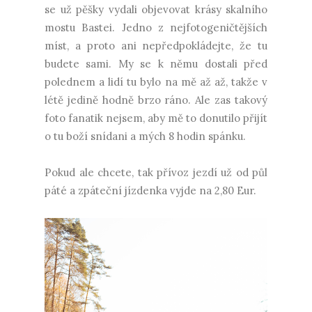
se už pěšky vydali objevovat krásy skalního
mostu Bastei. Jedno z nejfotogeničtějších
míst, a proto ani nepředpokládejte, že tu
budete sami. My se k němu dostali před
polednem a lidí tu bylo na mě až až, takže v
létě jedině hodně brzo ráno. Ale zas takový
foto fanatik nejsem, aby mě to donutilo přijít
o tu boží snídani a mých 8 hodin spánku.
Pokud ale chcete, tak přívoz jezdí už od půl
páté a zpáteční jízdenka vyjde na 2,80 Eur.