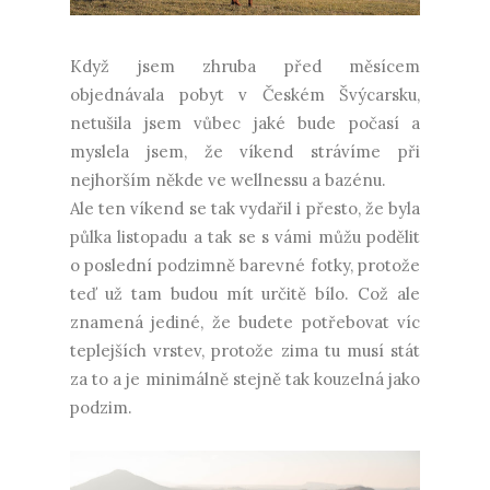
Když jsem zhruba před měsícem
objednávala pobyt v Českém Švýcarsku,
netušila jsem vůbec jaké bude počasí a
myslela jsem, že víkend strávíme při
nejhorším někde ve wellnessu a bazénu.
Ale ten víkend se tak vydařil i přesto, že byla
půlka listopadu a tak se s vámi můžu podělit
o poslední podzimně barevné fotky, protože
teď už tam budou mít určitě bílo. Což ale
znamená jediné, že budete potřebovat víc
teplejších vrstev, protože zima tu musí stát
za to a je minimálně stejně tak kouzelná jako
podzim.