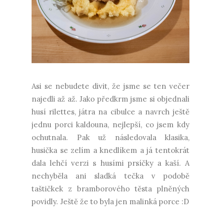
Asi se nebudete divit, že jsme se ten večer
najedli až až. Jako předkrm jsme si objednali
husí rilettes, játra na cibulce a navrch ještě
jednu porci kaldouna, nejlepší, co jsem kdy
ochutnala. Pak už následovala klasika,
husička se zelím a knedlíkem a já tentokrát
dala lehčí verzi s husími prsíčky a kaší. A
nechyběla ani sladká tečka v podobě
taštičkek z bramborového těsta plněných
povidly. Ještě že to byla jen malinká porce :D