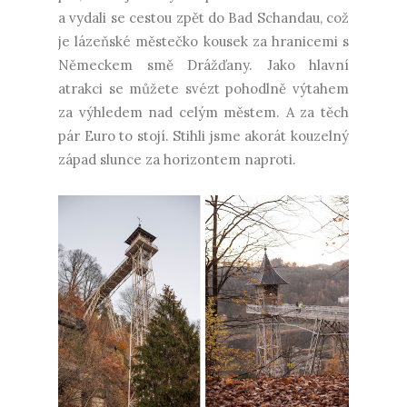
a vydali se cestou zpět do Bad Schandau, což
je lázeňské městečko kousek za hranicemi s
Německem smě Drážďany. Jako hlavní
atrakci se můžete svézt pohodlně výtahem
za výhledem nad celým městem. A za těch
pár Euro to stojí. Stihli jsme akorát kouzelný
západ slunce za horizontem naproti.