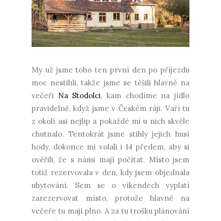
My už jsme toho ten první den po příjezdu
moc nestihli, takže jsme se těšili hlavně na
večeři
Na Stodolci
, kam chodíme na jídlo
pravidelně, když jsme v Českém ráji. Vaří tu
z okolí asi nejlíp a pokaždé mi u nich skvěle
chutnalo. Tentokrát jsme stihly jejich husí
hody, dokonce mi volali i 14 předem, aby si
ověřili, že s námi mají počítat. Místo jsem
totiž rezervovala v den, kdy jsem objednala
ubytování. Sem se o víkendech vyplatí
zarezervovat místo, protože hlavně na
večeře tu mají plno. A za tu trošku plánování