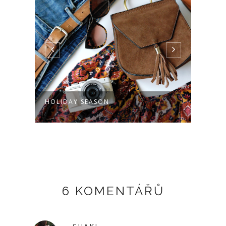
HOLIDAY SEASON
NEW 
6 KOMENTÁŘŮ