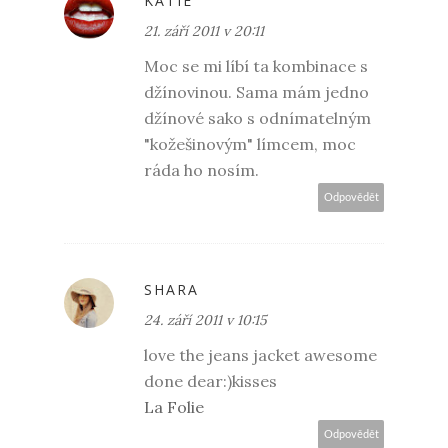
KATIE
21. září 2011 v 20:11
Moc se mi líbí ta kombinace s
džínovinou. Sama mám jedno
džínové sako s odnímatelným
"kožešinovým" límcem, moc
ráda ho nosím.
Odpovědět
SHARA
24. září 2011 v 10:15
love the jeans jacket awesome
done dear:)kisses
La Folie
Odpovědět