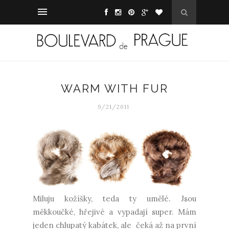
WARM WITH FUR
9/21/2011
Miluju kožíšky, teda ty umělé. Jsou
měkkoučké, hřejivé a vypadají super. Mám
jeden chlupatý kabátek, ale čeká až na první