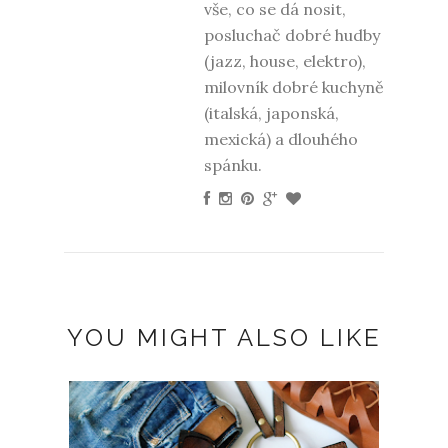
vše, co se dá nosit,
posluchač dobré hudby
(jazz, house, elektro),
milovník dobré kuchyně
(italská, japonská,
mexická) a dlouhého
spánku.
YOU MIGHT ALSO LIKE