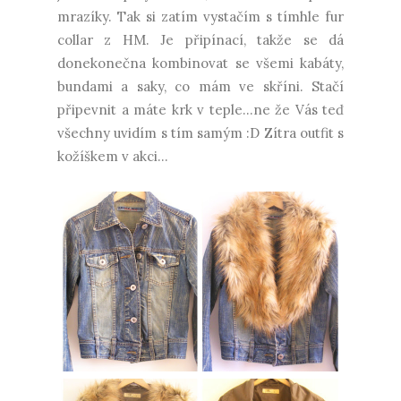
mrazíky. Tak si zatím vystačím s tímhle fur
collar z HM. Je připínací, takže se dá
donekonečna kombinovat se všemi kabáty,
bundami a saky, co mám ve skříni. Stačí
připevnit a máte krk v teple...ne že Vás teď
všechny uvidím s tím samým :D Zítra outfit s
kožíškem v akci...