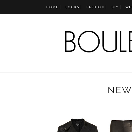
HOME
LOOKS
FASHION
DIY
WE
NEW