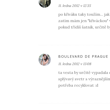
11. ledna 2012 v 12:35
po křiváku taky toužím... ja
zatím mám jen "křiváckou" v
pokud třídíš šatník, určitě 
BOULEVARD DE PRAGUE
11. ledna 2012 v 13:08
ta vesta by určitě vypadala 
splývavý svetr s výraznějš
potřeba recyklovat :d