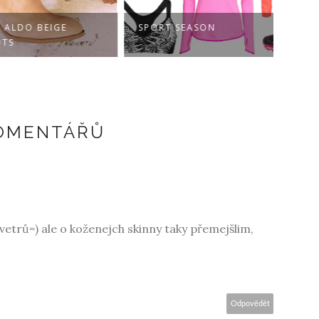
ALDO BEIGE
SPORT SEASON
KOM
S
KOMENTÁŘŮ
etrů=) ale o koženejch skinny taky přemejšlim,
Odpovědět