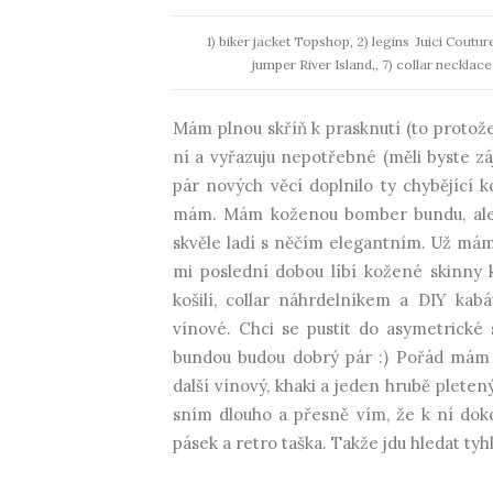
1) biker jacket Topshop, 2) legins Juici Coutu
jumper River Island,, 7) collar necklac
Mám plnou skříň k prasknutí (to protože
ní a vyřazuju nepotřebné (měli byste z
pár nových věcí doplnilo ty chybějící k
mám. Mám koženou bomber bundu, ale ta
skvěle ladí s něčím elegantním. Už mám
mi poslední dobou líbí kožené skinny k
košilí, collar náhrdelníkem a DIY kab
vínové. Chci se pustit do asymetrické
bundou budou dobrý pár :) Pořád mám n
další vínový, khaki a jeden hrubě plete
sním dlouho a přesně vím, že k ní dok
pásek a retro taška. Takže jdu hledat tyhl