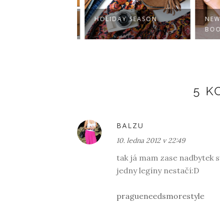
ER WISHLIST
HOLIDAY SEASON
NEW 
BOOT
5 
BALZU
10. ledna 2012 v 22:49
tak já mam zase nadbytek sv
jedny legíny nestačí:D
pragueneedsmorestyle