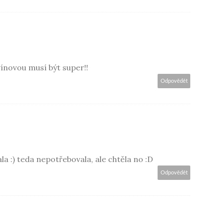
vínovou musí být super!!
Odpovědět
la :) teda nepotřebovala, ale chtěla no :D
Odpovědět