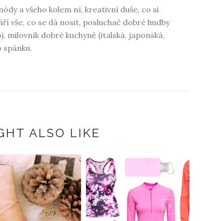
dy a všeho kolem ní, kreativní duše, co si
váří vše, co se dá nosit, posluchač dobré hudby
o), milovník dobré kuchyně (italská, japonská,
o spánku.
GHT ALSO LIKE