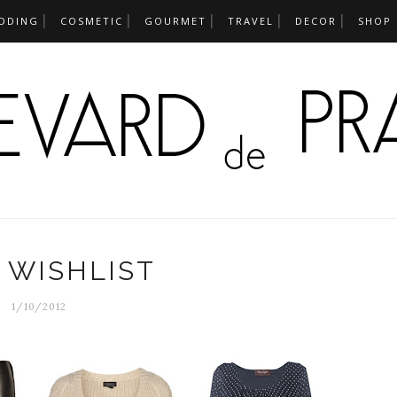
DDING
COSMETIC
GOURMET
TRAVEL
DECOR
SHOP
 WISHLIST
1/10/2012