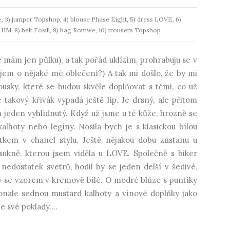
re, 3) jumper Topshop, 4) blouse Phase Eight, 5) dress LOVE, 6)
e HM, 8) belt Fosill, 9) bag Romwe, 10) trousers Topshop
 mám jen půlku), a tak pořád uklízím, prohrabuju se v
ájem o nějaké mé oblečení?) A tak mi došlo, že by mi
ousky, které se budou skvěle doplňovat s těmi, co už
kový křivák vypadá ještě líp. Je drsný, ale přitom
 jeden vyhlídnutý. Když už jsme u té kůže, hrozně se
alhoty nebo legíny. Nosila bych je s klasickou bílou
átkem v chanel stylu. Ještě nějakou dobu zůstanu u
 sukně, kterou jsem viděla u LOVE. Společně s biker
edostatek svetrů, hodil by se jeden delší v šedivé,
ný se vzorem v krémově bílé. O modré blůze s puntíky
onale sednou mustard kalhoty a vínové doplňky jako
e své poklady....