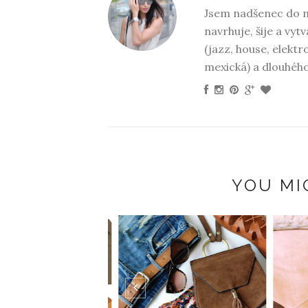
Jsem nadšenec do mó
navrhuje, šije a vyt
(jazz, house, elektr
mexická) a dlouhéh
YOU MI