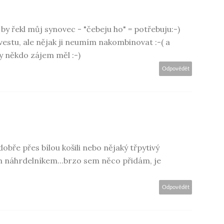
k by řekl můj synovec - "čebeju ho" = potřebuju:-)
estu, ale nějak ji neumím nakombinovat :-( a
by někdo zájem měl :-)
Odpovědět
dobře přes bílou košili nebo nějaký třpytivý
ím náhrdelníkem...brzo sem něco přidám, je
Odpovědět