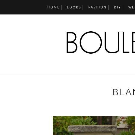
HOME
LOOKS
FASHION
DIY
WE
BLA