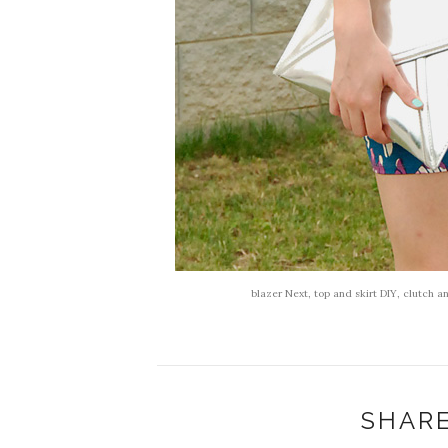
blazer Next, top and skirt DIY, clutch 
SHARE