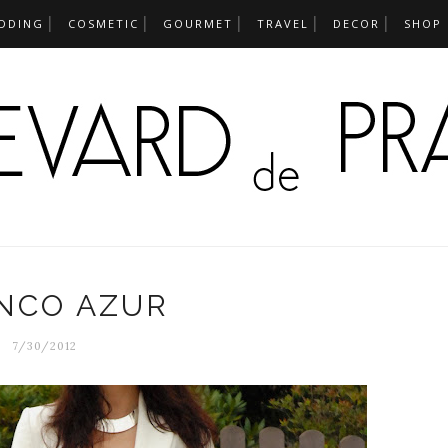
DDING
COSMETIC
GOURMET
TRAVEL
DECOR
SHOP
NCO AZUR
7/30/2012