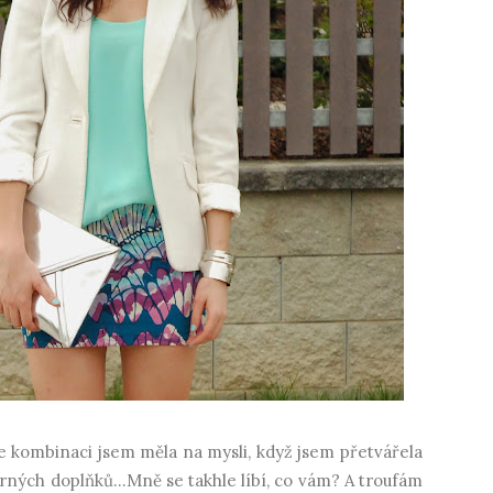
e kombinaci jsem měla na mysli, když jsem přetvářela
brných doplňků...Mně se takhle líbí, co vám? A troufám