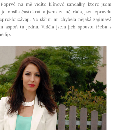
 Poprvé na mě vidíte klínové sandálky, které jsem
 je nosila častokrát a jsem za ně ráda, jsou opravdu
proklouzávají. Ve skříni mi chyběla nějaká zajímavá
 aspoň tu jednu. Viděla jsem jich spoustu třeba s
ě líp.