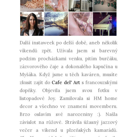
Další instaweek po delší době, aneb několik
víkendů zpět. Užívala jsem si barevný
podzim procházkami venku, pitím burčáku,
zázvorového čaje a dokonalého kapučína u
Myšáka. Když jsme u těch kaváren, musíte
zkusit zajít do
Cafe del' Art
s francouzskými
dopňky. Objevila jsem svou fotku v
listopadové Joy. Zamilovala si HM home
decor a všechno ve znamení movemberu.
Brzo oslavím své narozeniny :). Našla
závislot na růžové. Strávila úžasný jazzový
večer a víkend u plzeňských kamarádů.