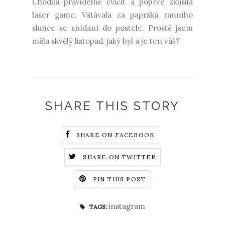
Chodila pravidelně cvičit a poprvé zkusila
laser game. Vstávala za paprsků ranního
slunce se snídaní do postele. Prostě jsem
měla skvělý listopad, jaký byl a je ten váš?
SHARE THIS STORY
SHARE ON FACEBOOK
SHARE ON TWITTER
PIN THIS POST
instagram
TAGS: