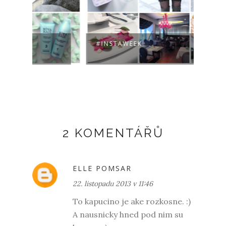
#INSTAWEEK
CANA
2 KOMENTÁŘŮ
ELLE POMSAR
22. listopadu 2013 v 11:46
To kapucino je ake rozkosne. :)
A nausnicky hned pod nim su