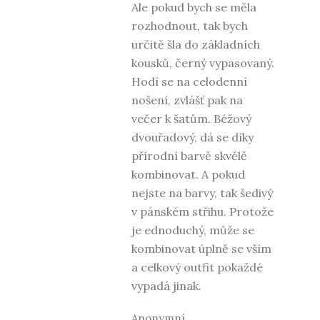
Ale pokud bych se měla
rozhodnout, tak bych
určitě šla do základních
kousků, černý vypasovaný.
Hodí se na celodenní
nošení, zvlášť pak na
večer k šatům. Béžový
dvouřadový, dá se díky
přírodní barvě skvělě
kombinovat. A pokud
nejste na barvy, tak šedivý
v pánském střihu. Protože
je ednoduchý, může se
kombinovat úplně se vším
a celkový outfit pokaždé
vypadá jinak.
Anonymní