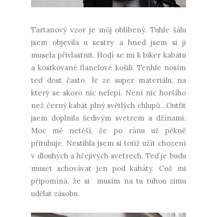
Tartanový vzor je můj oblíbený. Tuhle šálu
jsem objevila u sestry a hned jsem si ji
musela přivlastnit. Hodí se mi k biker kabátu
a kostkované flanelové košili. Tenhle nosím
teď dost často. Je ze super materiálu, na
který se skoro nic nelepí. Není nic horšího
než černý kabát plný světlých chlupů...Outfit
jsem doplnila šedivým svetrem a džínami.
Moc mě netěší, že po ránu už pěkně
přituhuje. Nestihla jsem si totiž užít chození
v dlouhých a hřejivých svetrech. Teď je budu
muset schovávat jen pod kabáty. Což mi
připomíná, že si musím na tu tuhou zimu
udělat zásobu.