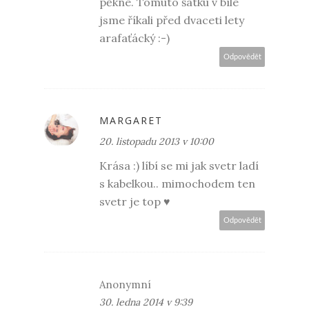
pěkné. Tomuto šátku v bílé
jsme říkali před dvaceti lety
arafaťácký :-)
Odpovědět
MARGARET
20. listopadu 2013 v 10:00
Krása :) líbí se mi jak svetr ladí
s kabelkou.. mimochodem ten
svetr je top ♥
Odpovědět
Anonymní
30. ledna 2014 v 9:39