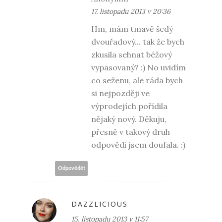
17. listopadu 2013 v 20:36
Hm, mám tmavě šedý
dvouřadový... tak že bych
zkusila sehnat béžový
vypasovaný? :) No uvidím
co seženu, ale ráda bych
si nejpozději ve
výprodejích pořídila
nějaký nový. Děkuju,
přesně v takový druh
odpovědi jsem doufala. :)
Odpovědět
DAZZLICIOUS
15. listopadu 2013 v 11:57