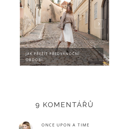
JAK PŘEŽÍT PŘEDVÁNOČNÍ
AUTU
OBDOBÍ
9 KOMENTÁŘŮ
ONCE UPON A TIME