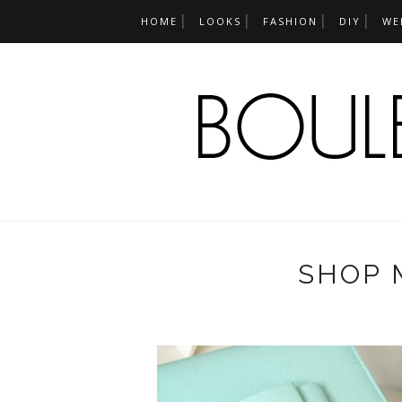
HOME
LOOKS
FASHION
DIY
WE
SHOP 