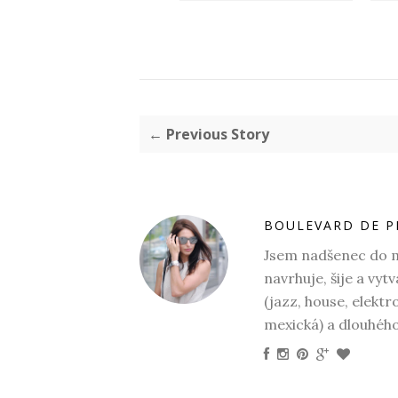
← Previous Story
BOULEVARD DE P
Jsem nadšenec do mó
navrhuje, šije a vyt
(jazz, house, elektr
mexická) a dlouhéh