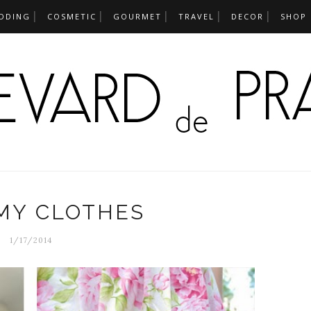
DDING
COSMETIC
GOURMET
TRAVEL
DECOR
SHOP
MY CLOTHES
1/17/2014