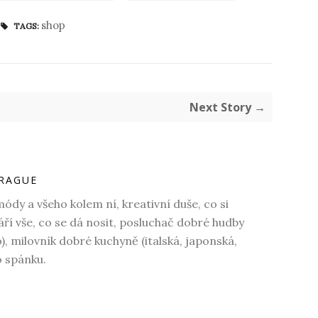
shop
TAGS:
Next Story →
RAGUE
dy a všeho kolem ní, kreativní duše, co si
váří vše, co se dá nosit, posluchač dobré hudby
o), milovník dobré kuchyně (italská, japonská,
o spánku.