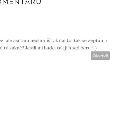
KOMENTÁŘŮ
, ale asi tam nechodíš tak často, tak se zeptám i
 té sukně? Jestli mi bude, tak ji hned beru :-)
Odpovědět