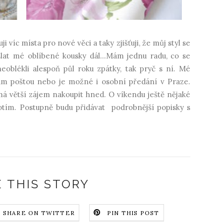
i víc místa pro nové věci a taky zjišťuji, že můj styl se
at mé oblíbené kousky dál...Mám jednu radu, co se
neoblékli alespoň půl roku zpátky, tak pryč s ní. Mé
ám poštou nebo je možné i osobní předání v Praze.
 má větší zájem nakoupit hned. O víkendu ještě nějaké
fotím. Postupně budu přidávat podrobnější popisky s
 THIS STORY
SHARE ON TWITTER
PIN THIS POST