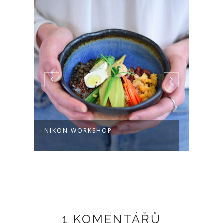
NIKON WORKSHOP
CHAT
1 KOMENTÁŘŮ