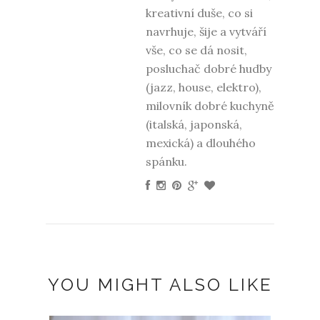
kreativní duše, co si
navrhuje, šije a vytváří
vše, co se dá nosit,
posluchač dobré hudby
(jazz, house, elektro),
milovník dobré kuchyně
(italská, japonská,
mexická) a dlouhého
spánku.
YOU MIGHT ALSO LIKE