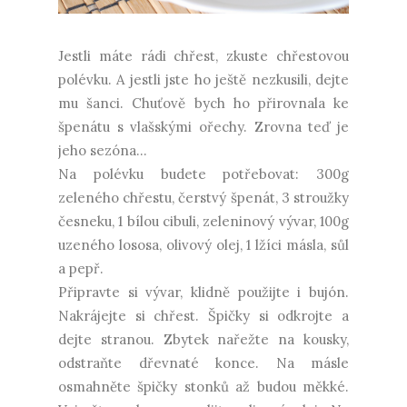
Jestli máte rádi chřest, zkuste chřestovou
polévku. A jestli jste ho ještě nezkusili, dejte
mu šanci. Chuťově bych ho přirovnala ke
špenátu s vlašskými ořechy. Zrovna teď je
jeho sezóna...
Na polévku budete potřebovat: 300g
zeleného chřestu, čerstvý špenát, 3 stroužky
česneku, 1 bílou cibuli, zeleninový vývar, 100g
uzeného lososa, olivový olej, 1 lžíci másla, sůl
a pepř.
Připravte si vývar, klidně použijte i bujón.
Nakrájejte si chřest. Špičky si odkrojte a
dejte stranou. Zbytek nařežte na kousky,
odstraňte dřevnaté konce. Na másle
osmahněte špičky stonků až budou měkké.