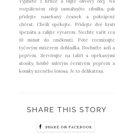
Vyjměte z hrnce a vlijte olivový olej. Na
rozpáleném oleji osmahněte cibulku, pak
přidejte nasekaný česnek a pokrájený
chřest. Chvíli opékejte. Přidejte dvě hrsti
špenátu a zalijte vývarem. Nechte vařit cca
10 minut do změknutí. Poté rozmixujte
tyčovým mixérem dohladka. Dochuťte solí a
pepřem. Servírujte na talíři s opékanými
stonky, hrubě mletým čerstvým pepřem a
kousky uzeného lososa. Je to delikatesa.
SHARE THIS STORY
SHARE ON FACEBOOK