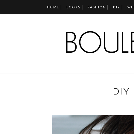
HOME
LOOKS
FASHION
DIY
WE
DIY