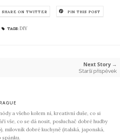
SHARE ON TWITTER
PIN THIS POST
DIY
TAGS:
Next Story →
Starší příspěvek
RAGUE
dy a všeho kolem ní, kreativní duše, co si
váří vše, co se dá nosit, posluchač dobré hudby
o), milovník dobré kuchyně (italská, japonská,
o spánku.