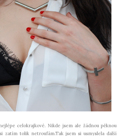
 nejlépe celokrajkové. Nikde jsem ale žádnou pěknou
i zatím tolik netroufám.Tak jsem si usmyslela další