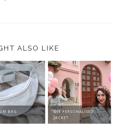
GHT ALSO LIKE
BUM BAG
DIY PERSONALISED
DIY 
JACKET
SWEA