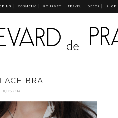
DDING
COSMETIC
GOURMET
TRAVEL
DECOR
SHOP
 LACE BRA
8/17/2014