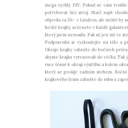
mega rychlý DIY. Pokud se vám tenhle 
potřebovat šicí stroj. Stačí najít vh
objevila za 50,- v Lindexu, ale určitě b
hezké krajky, seženete v každé galanteri
který jsem nenosila. Pak už jen niť ve ste
Podprsenku si vyzkoušejte na tělo a p
Okraje krajky zahněte do bočních průra
abyste krajku vytvarovali do véčka. Tak 
ruce těsně k okraji výstřihu a kolem okr
který se prošije zadním stehem. Bočn
krajkového lemu zahněte do rubu a zapoši