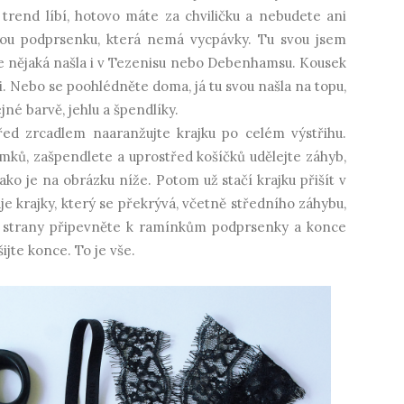
trend líbí, hotovo máte za chviličku a nebudete ani
odnou podprsenku, která nemá vycpávky. Tu svou jsem
y se nějaká našla i v Tezenisu nebo Debenhamsu. Kousek
i. Nebo se poohlédněte doma, já tu svou našla na topu,
jné barvě, jehlu a špendlíky.
řed zrcadlem naaranžujte krajku po celém výstřihu.
mků, zašpendlete a uprostřed košíčků udělejte záhyb,
jako je na obrázku níže. Potom už stačí krajku přišít v
aje krajky, který se překrývá, včetně středního záhybu,
í strany připevněte k ramínkům podprsenky a konce
jte konce. To je vše.