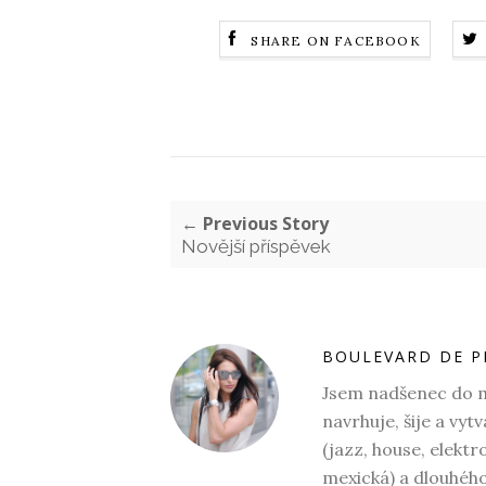
SHARE ON FACEBOOK
← Previous Story
Novější příspěvek
BOULEVARD DE P
Jsem nadšenec do mó
navrhuje, šije a vyt
(jazz, house, elektr
mexická) a dlouhéh