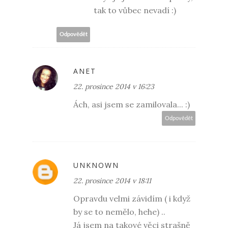
tak to vůbec nevadí :)
Odpovědět
ANET
22. prosince 2014 v 16:23
Ách, asi jsem se zamilovala... :)
Odpovědět
UNKNOWN
22. prosince 2014 v 18:11
Opravdu velmi závidím ( i když
by se to nemělo, hehe) ..
Já jsem na takové věci strašně