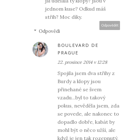
jsi udělala ty klopy? jsou v
jednom kuse? Odkud máš
střih? Moc díky.
Odpovědět
Odpovědi
BOULEVARD DE
PRAGUE
22. prosince 2014 v 12:28
Spojila jsem dva střihy z
Burdy a klopy jsou
přinehané se švem
vzadu...byl to takový
pokus, nevěděla jsem, zda
se povede, ale nakonec to
dopadlo dobře, kabát by
mohl být o něco užší, ale
když je jen tak rozepnutý,