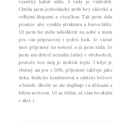
vysněný kabát ušila. A tady je výsledek.
Chtěla jsem jednoduchý střih bez záševků s
velkými klopami a vázačkou. Tak jsem dala
prostor, aby vynikla struktura a barva látky.
Už jsem ho měla několikrát na sobě a mám
pro vás připravený i jeden look. Je vážně
moc příjemný na nošení, a já jsem ráda, že
jsem ani doteď nenašla žádný v obchodech,
protože ten můj je stokrát lepší. I když je
vlněný asi jen z 20%, příjemně zahřeje jako
deka. Budu ho kombinovat s odstíny béžové
a hnědé. Skvěle se ale doplňuje i s džínami a
bílým svetrem. Už se těším, až vám ho ukážu
v akci :)