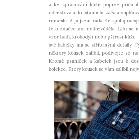
a ke zpracování kůže poprvé přičichl
odcestovala do Istanbulu, začala naplňovat
řemeslu. A já jsem ráda, že spolupracu
této značce ani nedozvěděla. Líbí se mi
vzor hadí, krokodýlí nebo pštrosí kůže.
své kabelky má se stříbrnými detaily. T
některý kousek zalíbil, podívejte se 
Kromě psaníček a kabelek jsou k dost
kolekce. Který kousek se vám zalíbil nej