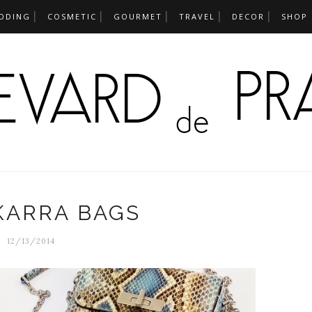
DDING
COSMETIC
GOURMET
TRAVEL
DECOR
SHOP
KARRA BAGS
12/13/2014