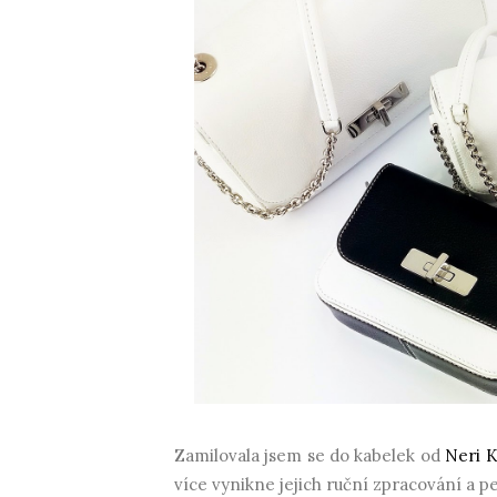
Zamilovala jsem se do kabelek od
Neri K
více vynikne jejich ruční zpracování a p