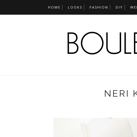
HOME
LOOKS
FASHION
DIY
WE
NERI 