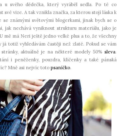
a u svého dědečka, který vyráběl sedla. Po té co
 své vize. A tak vznikla značka, za kterou stojí láska k
je se známými světovými blogerkami, jinak bych se o
, jak nechává vyniknout strukturu materiálu, jako je
 U mě má Neri ještě jedno velké plus a to, že všechny
y já totiž vyhledávám častěji než zlaté. Pokud se vám
na stránky, aktuálně je na některé modely 50%
sleva
.
ání i peněženky, pouzdra, klíčenky a také pánská
víc? Mně asi nejvíc toto
psaníčko
.