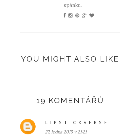
spánku.
YOU MIGHT ALSO LIKE
19 KOMENTÁŘŮ
L I P S T I C K V E R S E
27. ledna 2015 v 21:21