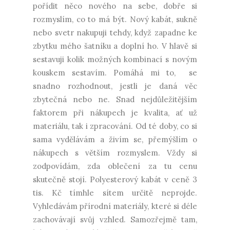
pořídit něco nového na sebe, dobře si
rozmyslím, co to má být. Nový kabát, sukně
nebo svetr nakupuji tehdy, když zapadne ke
zbytku mého šatníku a doplní ho. V hlavě si
sestavuji kolik možných kombinací s novým
kouskem sestavím. Pomáhá mi to, se
snadno rozhodnout, jestli je daná věc
zbytečná nebo ne. Snad nejdůležitějším
faktorem při nákupech je kvalita, ať už
materiálu, tak i zpracování. Od té doby, co si
sama vydělávám a živím se, přemýšlím o
nákupech s větším rozmyslem. Vždy si
zodpovídám, zda oblečení za tu cenu
skutečně stojí. Polyesterový kabát v ceně 3
tis. Kč tímhle sítem určitě neprojde.
Vyhledávám přírodní materiály, které si déle
zachovávají svůj vzhled. Samozřejmě tam,