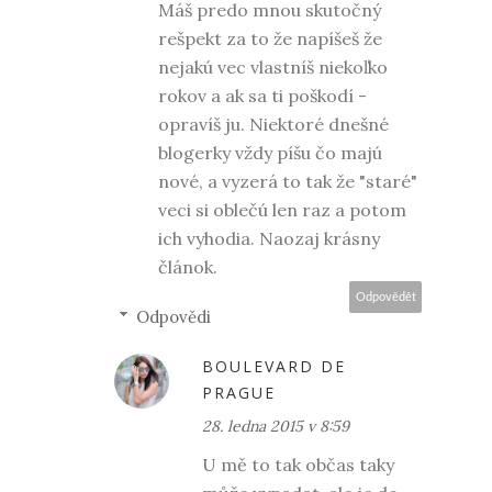
Máš predo mnou skutočný
rešpekt za to že napíšeš že
nejakú vec vlastníš niekoľko
rokov a ak sa ti poškodí -
opravíš ju. Niektoré dnešné
blogerky vždy píšu čo majú
nové, a vyzerá to tak že "staré"
veci si oblečú len raz a potom
ich vyhodia. Naozaj krásny
článok.
Odpovědět
Odpovědi
BOULEVARD DE
PRAGUE
28. ledna 2015 v 8:59
U mě to tak občas taky