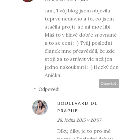
Jani, Tvůj blog jsem objevila
teprve nedávno a to, co jsem
stačila projít, se mi moc líbí.
Máš to v hlavě dobře srovnané
a to se cení :-) Tvůj poslední
článek mne přesvědčil, že zde
stojí za to strávit víc než jen
jedno nakouknutí :-) Hezký den
Anička
Odpovědět
Odpovědi
BOULEVARD DE
PRAGUE
28. ledna 2015 v 20:57
Díky, díky, je to pro mě
pocta :) Poslední dobou