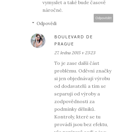
vymyslet a také bude časově
náročné.
Odpovědět
Odpovědi
BOULEVARD DE
PRAGUE
27. ledna 2015 v 23:23
To je zase další část
problému. Oděvní značky
si jen objednávají výrobu
od dodavatelů a tím se
separují od výroby a
zodpovědnosti za
podmínky dělníků.
Kontroly, které se tu
provádí jsou bez efektu,
vše papírově sedí a je v