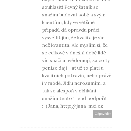
souhlasit! Pevný šatník se
snažím budovat sobě a svým
klientům, kdy ve většině
případů dá opravdu práci
vysvětlit jim, že kvalita je víc
než kvantita. Ale myslím si, že
se celkově v dnešní době lidé
víc snaží a uvědomují, za co ty
peníze dají - ať už to platí u
kvalitních potravin, nebo právě
i v módě. Jídlu nerozumím, a
tak se alespoň v oblíkání
snažím tento trend podpořit
:-) Jana, http://jana-mei.cz
Odpovědět