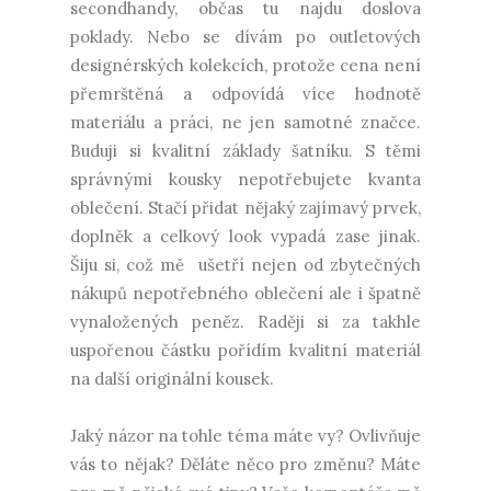
secondhandy, občas tu najdu doslova
poklady. Nebo se dívám po outletových
designérských kolekcích, protože cena není
přemrštěná a odpovídá více hodnotě
materiálu a práci, ne jen samotné značce.
Buduji si kvalitní základy šatníku. S těmi
správnými kousky nepotřebujete kvanta
oblečení. Stačí přidat nějaký zajímavý prvek,
doplněk a celkový look vypadá zase jinak.
Šiju si, což mě ušetří nejen od zbytečných
nákupů nepotřebného oblečení ale i špatně
vynaložených peněz. Raději si za takhle
uspořenou částku pořídím kvalitní materiál
na další originální kousek.
Jaký názor na tohle téma máte vy? Ovlivňuje
vás to nějak? Děláte něco pro změnu? Máte