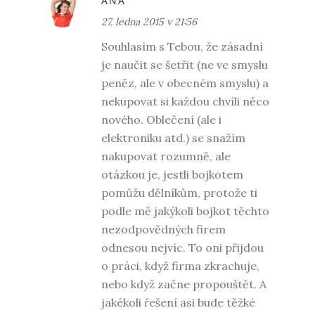
ÁŇA
27. ledna 2015 v 21:56
Souhlasím s Tebou, že zásadní
je naučit se šetřit (ne ve smyslu
peněz, ale v obecném smyslu) a
nekupovat si každou chvíli něco
nového. Oblečení (ale i
elektroniku atd.) se snažím
nakupovat rozumně, ale
otázkou je, jestli bojkotem
pomůžu dělníkům, protože ti
podle mě jakýkoli bojkot těchto
nezodpovědných firem
odnesou nejvíc. To oni přijdou
o práci, když firma zkrachuje,
nebo když začne propouštět. A
jakékoli řešení asi bude těžké