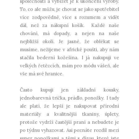
společností a vybízet je k ukončení výroby.
To, co ale můžu, je chovat se jako spotřebitel
více zodpovědně, více s rozumem a vidět
dál, než za nákupní košík. Každé naše
chování, má dopady, a nejen na naše
nejbližší okolí. Je jasné, že oblékat se
musíme, nežijeme v africké poušti, aby nám
stačila bederní kožešina. I já nakupuji ve
velkých řetězcích, mám pro módu vášeň, ale
vše má své hranice.
Často kupuji jen základní kousky,
jednobarevná trička, prádlo, ponožky. I tady
ale platí, že lepší je nakupovat přírodní
materiály a kvalitnější tkaniny, úplety,
protože vydrží častější praní a nebudete je
po týdnu vyhazovat. Asi poznáte rozdíl mezi
super ponožkami a těmi s dírou, které jste