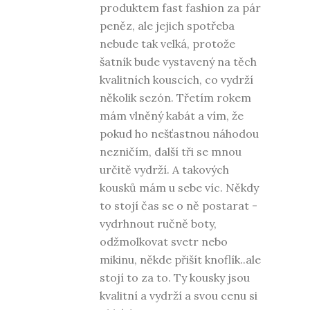
produktem fast fashion za pár
peněz, ale jejich spotřeba
nebude tak velká, protože
šatník bude vystavený na těch
kvalitních kouscích, co vydrží
několik sezón. Třetím rokem
mám vlněný kabát a vím, že
pokud ho nešťastnou náhodou
nezničím, další tři se mnou
určitě vydrží. A takových
kousků mám u sebe víc. Někdy
to stojí čas se o ně postarat -
vydrhnout ručně boty,
odžmolkovat svetr nebo
mikinu, někde přišít knoflík..ale
stojí to za to. Ty kousky jsou
kvalitní a vydrží a svou cenu si