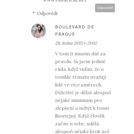
Odpovědět
Odpovědi
BOULEVARD DE
PRAGUE
28. ledna 2015 v 21:02
V tom ti musím dát za
pravdu. Já jsem jedině
ráda, když vidím, že o
tomhle tématu uvažují
lidé ve více směrech.
Důležité je dělat alespoň
nějaké minimum pro
zlepšení a nebýt k tomu
lhostejný. Když člověk
začne u sebe, udělá
alespoň nějaký krok než