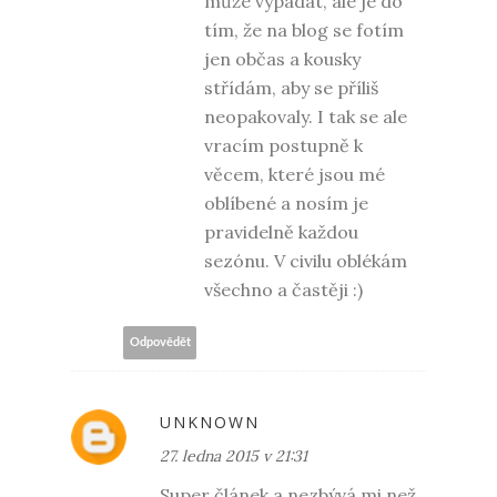
může vypadat, ale je do
tím, že na blog se fotím
jen občas a kousky
střídám, aby se příliš
neopakovaly. I tak se ale
vracím postupně k
věcem, které jsou mé
oblíbené a nosím je
pravidelně každou
sezónu. V civilu oblékám
všechno a častěji :)
Odpovědět
UNKNOWN
27. ledna 2015 v 21:31
Super článek a nezbývá mi než