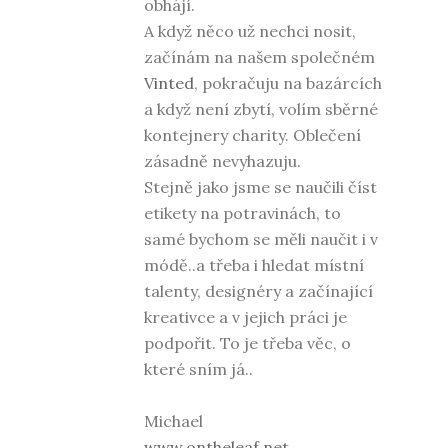
obhájí.
A když něco už nechci nosit,
začínám na našem společném
Vinted
, pokračuju na bazárcích
a když není zbytí, volím sběrné
kontejnery charity. Oblečení
zásadně nevyhazuju.
Stejně jako jsme se naučili číst
etikety na potravinách, to
samé bychom se měli naučit i v
módě..a třeba i hledat místní
talenty, designéry a začínající
kreativce a v jejich práci je
podpořit. To je třeba věc, o
které sním já..
Michael
www.ontheleaf.net