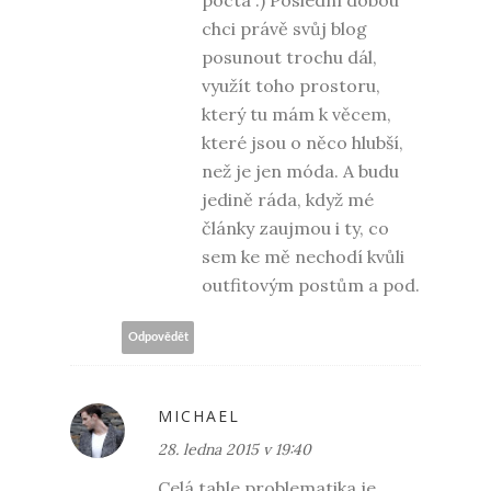
chci právě svůj blog
posunout trochu dál,
využít toho prostoru,
který tu mám k věcem,
které jsou o něco hlubší,
než je jen móda. A budu
jedině ráda, když mé
články zaujmou i ty, co
sem ke mě nechodí kvůli
outfitovým postům a pod.
Odpovědět
MICHAEL
28. ledna 2015 v 19:40
Celá tahle problematika je