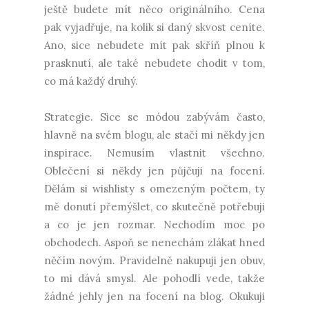
ještě budete mít něco originálního. Cena
pak vyjadřuje, na kolik si daný skvost ceníte.
Ano, sice nebudete mít pak skříň plnou k
prasknutí, ale také nebudete chodit v tom,
co má každý druhý.
Strategie. Sice se módou zabývám často,
hlavně na svém blogu, ale stačí mi někdy jen
inspirace. Nemusím vlastnit všechno.
Oblečení si někdy jen půjčuji na focení.
Dělám si wishlisty s omezeným počtem, ty
mě donutí přemýšlet, co skutečně potřebuji
a co je jen rozmar. Nechodím moc po
obchodech. Aspoň se nenechám zlákat hned
něčím novým. Pravidelně nakupuji jen obuv,
to mi dává smysl. Ale pohodlí vede, takže
žádné jehly jen na focení na blog. Okukuji