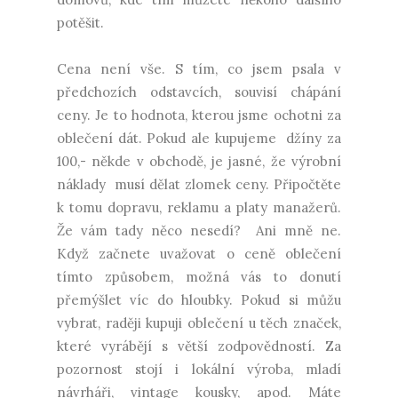
potěšit.
Cena není vše. S tím, co jsem psala v
předchozích odstavcích, souvisí chápání
ceny. Je to hodnota, kterou jsme ochotni za
oblečení dát. Pokud ale kupujeme džíny za
100,- někde v obchodě, je jasné, že výrobní
náklady musí dělat zlomek ceny. Připočtěte
k tomu dopravu, reklamu a platy manažerů.
Že vám tady něco nesedí? Ani mně ne.
Když začnete uvažovat o ceně oblečení
tímto způsobem, možná vás to donutí
přemýšlet víc do hloubky. Pokud si můžu
vybrat, raději kupuji oblečení u těch značek,
které vyrábějí s větší zodpovědností. Za
pozornost stojí i lokální výroba, mladí
návrháři, vintage kousky, apod. Máte