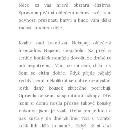
Něco za vás hravě obstará čistírna.
Správnou péčí si oblečení uchová svůj tvar,
pevnost, pružnost, barvu a bude vám dělat
radost mnohem déle.
Kvalita nad kvantitou. Nekupuji oblečení
hromadně. Nejsem shopaholic. Za prvé si
tenhle koníček nemůžu dovolit, za druhé to
ani nepotřebuji. Vím, co mi sedí, sluší a v
čem se cítím dobře. Když přijde nějaký
rychlý trend, několikrát se dobře rozmyslím,
jestli daný kousek skutečně potřebuji.
Opravdu nejsem na spontánní nákupy. Dřív
jsem si domů nosila přesně takové kousky,
nakonec jsem je vzala třeba jen jednou a
pak zůstaly na dně skříně. Teď si vemte,
kolik lidí dělá to samé… Když už si chci