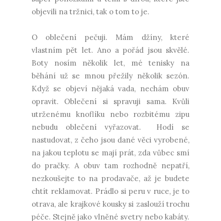
objevili na tržnici, tak o tom to je.
O oblečení pečuji. Mám džíny, které
vlastním pět let. Ano a pořád jsou skvělé.
Boty nosím několik let, mé tenisky na
běhání už se mnou přežily několik sezón.
Když se objeví nějaká vada, nechám obuv
opravit. Oblečení si spravuji sama. Kvůli
utrženému knoflíku nebo rozbitému zipu
nebudu oblečení vyřazovat. Hodí se
nastudovat, z čeho jsou dané věci vyrobené,
na jakou teplotu se mají prát, zda vůbec smí
do pračky. A obuv tam rozhodně nepatří,
nezkoušejte to na prodavače, až je budete
chtít reklamovat. Prádlo si peru v ruce, je to
otrava, ale krajkové kousky si zaslouží trochu
péče. Stejně jako vlněné svetry nebo kabáty.