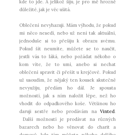
kde to jde. A jelikož šiju, je pro mě hrozně
důležité, jak je věc ušitá.
Oblečení nevyhazuji. Mám výhodu, že pokud
mi něco nesedí, nebo už není tak aktuální,
jednoduše si to přešiju k obrazu svému.
Pokud šít neumíte, můžete se to naučit,
jestli vás to láká, nebo požádat někoho o
kom víte, že to umí, anebo si nechat
oblečení spravit či přešít u krejčové. Pokud
už usoudím, že nějaký ten kousek skutečně
nevyužiju, předám ho dál. Je spousta
možností, jak s ním naložit lépe, než ho
vhodit do odpadkového koše. Většinou ho
daruji sestře nebo prodávám na
Vinted
.
Další možností je prodávat na různých
bazarech nebo ho věnovat do charit a
domovů, kde tím můžete někoho dalšího