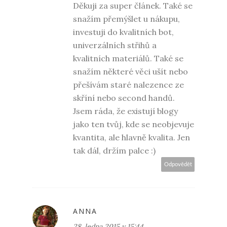
Děkuji za super článek. Také se
snažím přemýšlet u nákupu,
investuji do kvalitních bot,
univerzálních střihů a
kvalitních materiálů. Také se
snažím některé věci ušít nebo
přešívám staré nalezence ze
skříní nebo second handů.
Jsem ráda, že existují blogy
jako ten tvůj, kde se neobjevuje
kvantita, ale hlavně kvalita. Jen
tak dál, držím palce :)
Odpovědět
ANNA
28. ledna 2015 v 15:44