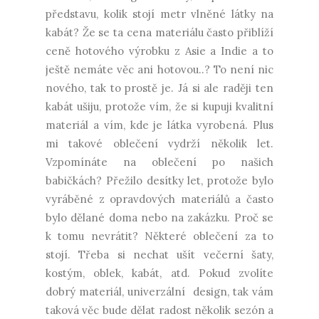
představu, kolik stojí metr vlněné látky na
kabát? Že se ta cena materiálu často přiblíží
ceně hotového výrobku z Asie a Indie a to
ještě nemáte věc ani hotovou..? To není nic
nového, tak to prostě je. Já si ale raději ten
kabát ušiju, protože vím, že si kupuji kvalitní
materiál a vím, kde je látka vyrobená. Plus
mi takové oblečení vydrží několik let.
Vzpomínáte na oblečení po našich
babičkách? Přežilo desítky let, protože bylo
vyráběné z opravdových materiálů a často
bylo dělané doma nebo na zakázku. Proč se
k tomu nevrátit? Některé oblečení za to
stojí. Třeba si nechat ušít večerní šaty,
kostým, oblek, kabát, atd. Pokud zvolíte
dobrý materiál, univerzální design, tak vám
taková věc bude dělat radost několik sezón a