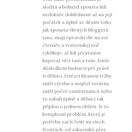
složitá a bohužel spousta lidí
nedokáže dohlédnout až na její
počátek a úplně se děsím toho,
jak spousta vlivných bloggerů
(ano, mají opravdu vliv na své
čtenáře a vrstevníky) teď
vykřikuje, ať lidi přestanou
kupovat věci tam a tam. Jenže
důsledkem budou trpět právě
ti dělníci..řetězci klesnou tržby,
sníží výrobu a majitel továrny
sníží počet zaměstnanců nebo
to zabalí úplně a dělníci tak
přijdou o jedinou obživu. Je to
komplexní problém, který je
potřeba začít řešit na všech
frontách..od zákazníků přes