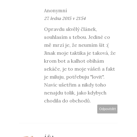
Anonymní
27. ledna 2015 v 21:54
Opravdu skvělý článek,
souhlasím s tebou. Jediné co
mě mrzí je, že neumím šít :(
Jinak moje taktika je taková, že
krom bot a kalhot obíhám
sekáče, je to moje vášeň a fakt
je miluju, potřebuju "lovit".
Navíc ušetřim a nikdy toho
nenajdu tolik, jako kdybych
chodila do obchodů.
Odpovědět