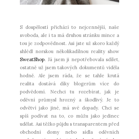
S dospělostí přichází to nejcennější, naše
svoboda, ale i ta má druhou stránku mince a
tou je zodpovědnost. Asi jste už skoro každý
shlédl norskou několikadílnou reality show
SweatShop
. Já jsem ji nepotřebovala sdílet,
ostatně už jsem takových dokumentů viděla
hodně. Ale jsem ráda, že se tahle krutá
realita dostává díky blogerům více do
podvědomí. Nechci tu rozebírat, jak je
oděvní průmysl hrozný a škodlivý. Je to
odvětví jako jiné, má své dopady. Chci se
spíš podívat na to, co můžu jako jedinec
udělat. Asi těžko půjdu s transparentem před
obchodní domy nebo sídla oděvních