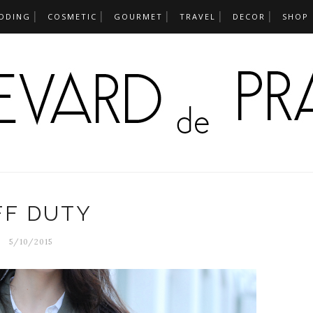
DDING
COSMETIC
GOURMET
TRAVEL
DECOR
SHOP
FF DUTY
5/10/2015