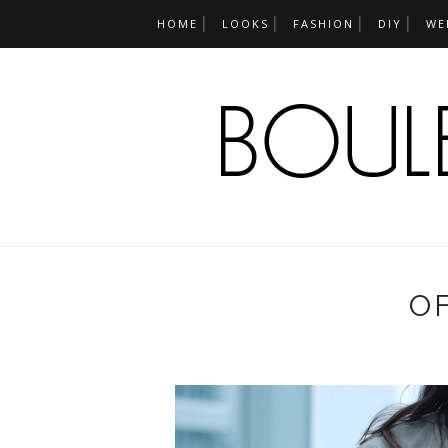
HOME
LOOKS
FASHION
DIY
WE
O