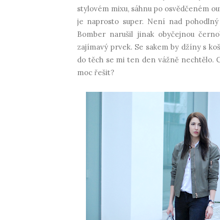
stylovém mixu, sáhnu po osvědčeném outf
je naprosto super. Není nad pohodlný 
Bomber narušil jinak obyčejnou černo
zajímavý prvek. Se sakem by džíny s koši
do těch se mi ten den vážně nechtělo. C
moc řešit?