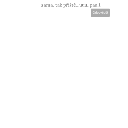
sama, tak příště...uuu..paa J.
Odpovědět