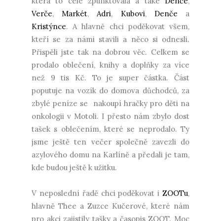
která to celé zpunktovala a také
Denče
,
Verče
,
Markét
,
Adri
,
Kubovi
,
Denče
a
Kristýnce
. A hlavně chci poděkovat všem,
kteří se za námi stavili a něco si odnesli.
Přispěli jste tak na dobrou věc. Celkem se
prodalo oblečení, knihy a doplňky za více
než 9 tis Kč. To je super částka. Část
poputuje na vozík do domova důchodců, za
zbylé peníze se nakoupí hračky pro děti na
onkologii v Motoli. I přesto nám zbylo dost
tašek s oblečením, které se neprodalo. Ty
jsme ještě ten večer společně zavezli do
azylového domu na Karlíně a předali je tam,
kde budou ještě k užitku.
V neposlední řadě chci poděkovat i
ZOOTu
,
hlavně Thee a Zuzce Kučerové, které nám
pro akci zajistily tašky a časopis ZOOT. Moc