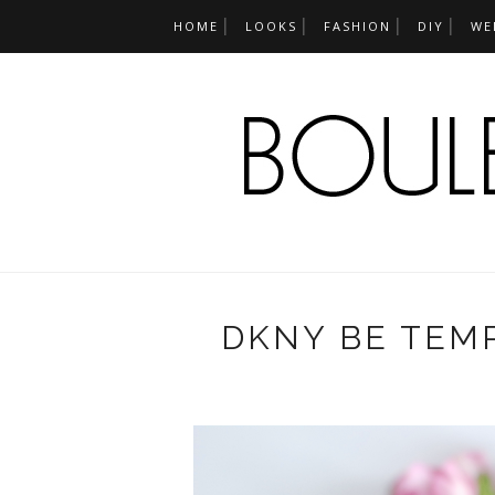
HOME
LOOKS
FASHION
DIY
WE
DKNY BE TEM