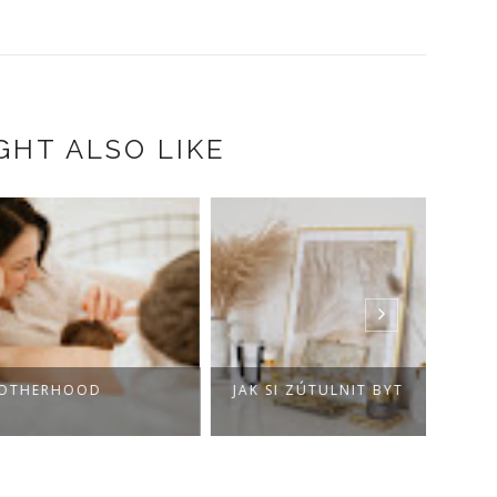
GHT ALSO LIKE
HERHOOD
JAK SI ZÚTULNIT BYT
HOW 
SOLE