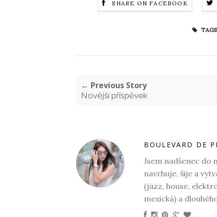
SHARE ON FACEBOOK
TAGS
← Previous Story
Novější příspěvek
BOULEVARD DE P
Jsem nadšenec do mó
navrhuje, šije a vyt
(jazz, house, elektr
mexická) a dlouhéh