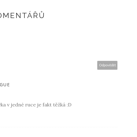
KOMENTÁŘŮ
Odpovědět
AGUE
ka v jedné ruce je fakt těžká :D