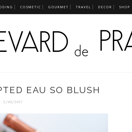
DDING
COSMETIC
GOURMET
TRAVEL
DECOR
SHOP
PTED EAU SO BLUSH
2/05/2017