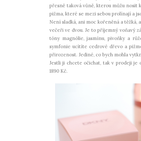
přesně taková vůně, kterou můžu nosit kd
pižma, které se mezi sebou prolínají a js
Není sladká, ani moc kořeněná a těžká, a
večeři ve dvou. Je to příjemný voňavý z
tóny magnólie, jasmínu, pivoňky a rů
symfonie ucítíte cedrové dřevo a pižmo
přirozenost. Jediné, co bych mohla vytkn
Jestli ji chcete očichat, tak v prodeji 
1890 Kč.