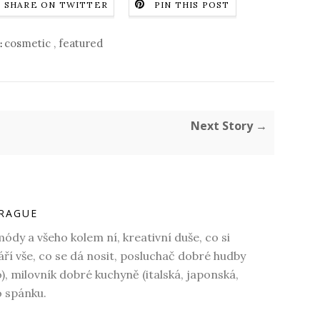
SHARE ON TWITTER
PIN THIS POST
cosmetic
,
featured
:
Next Story →
RAGUE
dy a všeho kolem ní, kreativní duše, co si
váří vše, co se dá nosit, posluchač dobré hudby
o), milovník dobré kuchyně (italská, japonská,
o spánku.