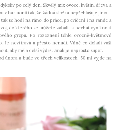
ykoliv po celý den. Skvělý mix ovoce, květin, dřeva a
ou v harmonii tak, že žádná složka nepřehlušuje jinou.
 tak se hodí na ráno, do práce, po cvičení i na rande a
ávoj, do kterého se můžete zabalit a nechat vyniknout
žového grepu. Po rozeznění téhle ovocně-květinové
. Je nevtíravá a přesto nenudí. Vůně co doladí vaši
out, aby měla delší výdrž. Jinak je naprosto super.
je od února a bude ve třech velikostech. 50 ml vyjde na