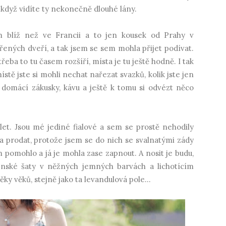
 když vidíte ty nekonečně dlouhé lány.
blíž než ve Francii a to jen kousek od Prahy v
řených dveří, a tak jsem se sem mohla přijet podívat.
eba to tu časem rozšíří, místa je tu ještě hodně. I tak
stě jste si mohli nechat nařezat svazků, kolik jste jen
, domácí zákusky, kávu a ještě k tomu si odvézt něco
et. Jsou mé jediné fialové a sem se prostě nehodily
la prodat, protože jsem se do nich se svalnatými zády
jim pomohlo a já je mohla zase zapnout. A nosit je budu,
nské šaty v něžných jemných barvách a lichotícím
ěky věků, stejně jako ta levandulová pole...