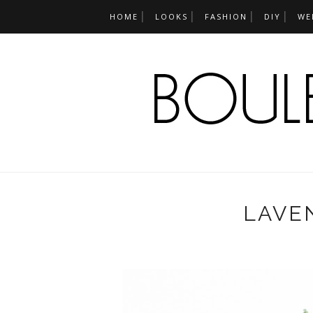
HOME
LOOKS
FASHION
DIY
WE
LAVE