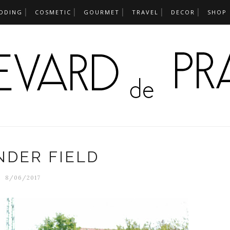
DDING
COSMETIC
GOURMET
TRAVEL
DECOR
SHOP
NDER FIELD
8/06/2017