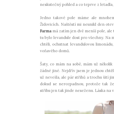
neskutečný pohled a co teprve z letadla,
Jedno takové pole máme ale mnohem 
Židovicích. Naštěstí mi neunikl den otev
Farma
má zatím jen dvě menší pole, ale tř
tu bylo levandule dost pro všechny. Na mí
chtěli, ochutnat levandulovou limonádu
voňavého domů.
Šaty, co mám na sobě, mám už několik l
žádné jiné. Nejdřív jsem je jednou chtě
už nevešla, ale pár střihů a trochu šití 
dokud se nerozpadnou, protože tak že
střihu jen tak jinde neseženu. Láska na v