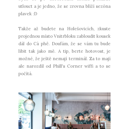
utlouct a je jedno, že se zrovna blíží sezóna
plavek :D
Takže až budete na Holešovicích, zkuste
projednou místo Vnitrbloku zabloudit kousek
dál do Cà phê. Doufám, že se vám tu bude
líbit tak jako mě. A tip, berte hotovost, je
možné, že ještě nemají terminál. Za to mají
ale narozdíl od Phill's Corner wiffi a to se
počítá.