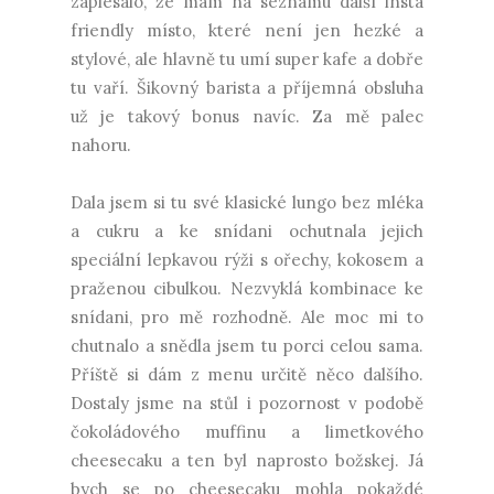
zaplesalo, že mám na seznamu další insta
friendly místo, které není jen hezké a
stylové, ale hlavně tu umí super kafe a dobře
tu vaří. Šikovný barista a příjemná obsluha
už je takový bonus navíc. Za mě palec
nahoru.
Dala jsem si tu své klasické lungo bez mléka
a cukru a ke snídani ochutnala jejich
speciální lepkavou rýži s ořechy, kokosem a
praženou cibulkou. Nezvyklá kombinace ke
snídani, pro mě rozhodně. Ale moc mi to
chutnalo a snědla jsem tu porci celou sama.
Příště si dám z menu určitě něco dalšího.
Dostaly jsme na stůl i pozornost v podobě
čokoládového muffinu a limetkového
cheesecaku a ten byl naprosto božskej. Já
bych se po cheesecaku mohla pokaždé