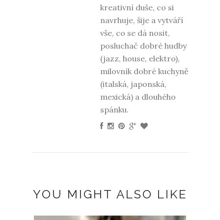
kreativní duše, co si
navrhuje, šije a vytváří
vše, co se dá nosit,
posluchač dobré hudby
(jazz, house, elektro),
milovník dobré kuchyně
(italská, japonská,
mexická) a dlouhého
spánku.
YOU MIGHT ALSO LIKE