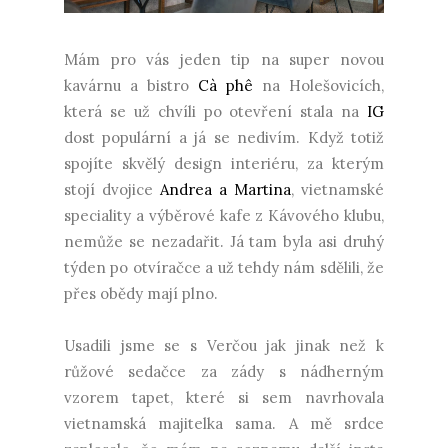
Mám pro vás jeden tip na super novou
kavárnu a bistro
Cà phê
na Holešovicích,
která se už chvíli po otevření stala na
IG
dost populární a já se nedivím. Když totiž
spojíte skvělý design interiéru, za kterým
stojí dvojice
Andrea a Martina
, vietnamské
speciality a výběrové kafe z Kávového klubu,
nemůže se nezadařit. Já tam byla asi druhý
týden po otvíračce a už tehdy nám sdělili, že
přes obědy mají plno.
Usadili jsme se s Verčou jak jinak než k
růžové sedačce za zády s nádherným
vzorem tapet, které si sem navrhovala
vietnamská majitelka sama. A mě srdce