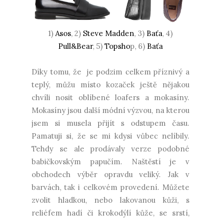
1)
Asos
, 2)
Steve Madden
, 3)
Baťa
, 4)
Pull&Bear
, 5)
Topsho
p, 6)
Baťa
Díky tomu, že je podzim celkem příznivý a
teplý, můžu místo kozaček ještě nějakou
chvíli nosit oblíbené loafers a mokasíny.
Mokasíny jsou další módní výzvou, na kterou
jsem si musela přijít s odstupem času.
Pamatuji si, že se mi kdysi vůbec nelíbily.
Tehdy se ale prodávaly verze podobné
babičkovským papučím. Naštěstí je v
obchodech výběr opravdu veliký. Jak v
barvách, tak i celkovém provedení. Můžete
zvolit hladkou, nebo lakovanou kůži, s
reliéfem hadí či krokodýlí kůže, se srstí,