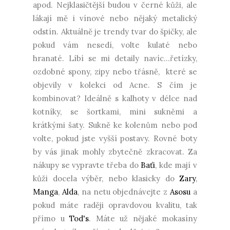
apod. Nejklasičtější budou v černé kůži, ale
lákají mě i vínové nebo nějaký metalický
odstín. Aktuálně je trendy tvar do špičky, ale
pokud vám nesedí, volte kulaté nebo
hranaté. Líbí se mi detaily navíc...řetízky,
ozdobné spony, zipy nebo třásně, které se
objevily v kolekci od Acne. S čím je
kombinovat? Ideálně s kalhoty v délce nad
kotníky, se šortkami, mini sukněmi a
krátkými šaty. Sukně ke kolenům nebo pod
volte, pokud jste vyšší postavy. Rovné boty
by vás jinak mohly zbytečně zkracovat. Za
nákupy se vypravte třeba do
Baťi
, kde mají v
kůži docela výběr, nebo klasicky do
Zary
,
Manga
,
Alda
, na netu objednávejte z
Asosu
a
pokud máte raději opravdovou kvalitu, tak
přímo u
Tod's
. Máte už nějaké mokasíny