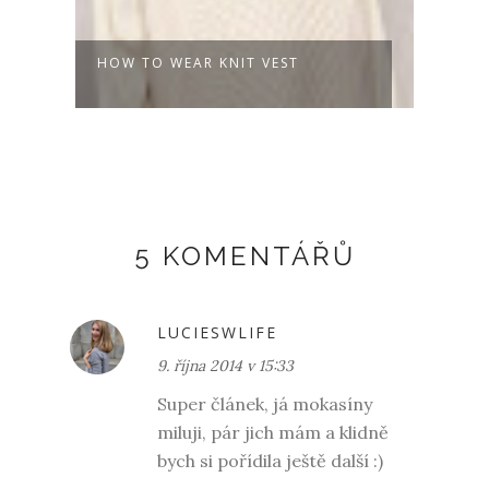
HOW TO WEAR KNIT VEST
FRES
5 KOMENTÁŘŮ
LUCIESWLIFE
9. října 2014 v 15:33
Super článek, já mokasíny
miluji, pár jich mám a klidně
bych si pořídila ještě další :)