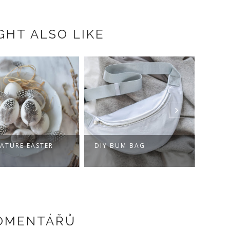
GHT ALSO LIKE
NATURE EASTER
DIY BUM BAG
DIY 
JACK
KOMENTÁŘŮ