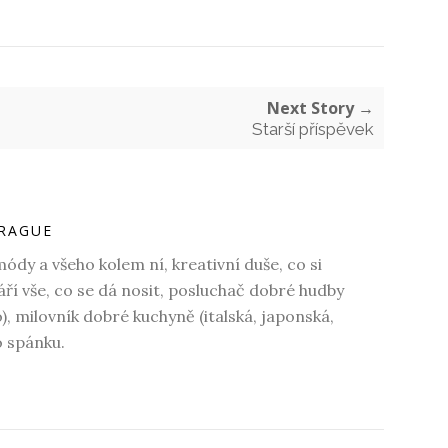
Next Story →
Starší příspěvek
RAGUE
dy a všeho kolem ní, kreativní duše, co si
váří vše, co se dá nosit, posluchač dobré hudby
o), milovník dobré kuchyně (italská, japonská,
o spánku.