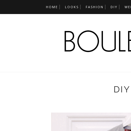
HOME
LOOKS
FASHION
DIY
WE
DI