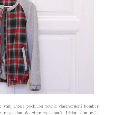
e vám chtěla pochlubit touhle vlastnoruční bomber
se nasoukám do zimních kabátů. Látku jsem měla