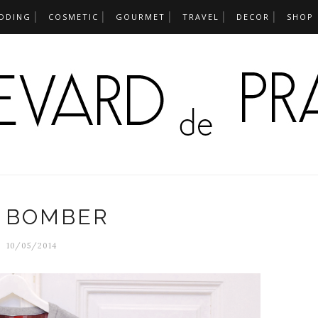
DDING
COSMETIC
GOURMET
TRAVEL
DECOR
SHOP
Y BOMBER
10/05/2014