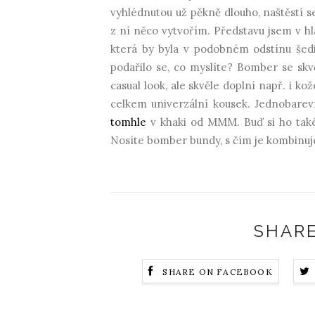
vyhlédnutou už pěkně dlouho, naštěstí s
z ní něco vytvořím. Představu jsem v hla
která by byla v podobném odstínu šediv
podařilo se, co myslíte? Bomber se skv
casual look, ale skvěle doplní např. i 
celkem univerzální kousek. Jednobare
tomhle
v khaki od MMM. Buď si ho také 
Nosíte bomber bundy, s čím je kombinuj
SHARE
SHARE ON FACEBOOK