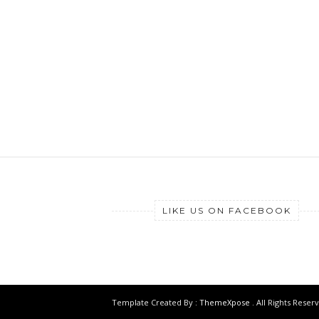
LIKE US ON FACEBOOK
Template Created By :
ThemeXpose
. All Rights Reser