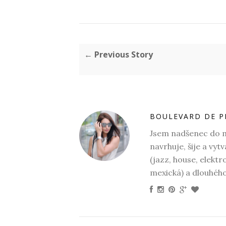
← Previous Story
BOULEVARD DE P
Jsem nadšenec do mó
navrhuje, šije a vyt
(jazz, house, elektr
mexická) a dlouhéh