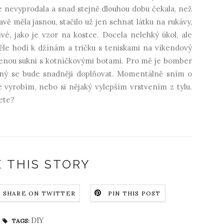
e nevyprodala a snad stejně dlouhou dobu čekala, než
vě měla jasnou, stačilo už jen sehnat látku na rukávy,
é, jako je vzor na kostce. Docela nelehký úkol, ale
ěle hodí k džínám a tričku s teniskami na víkendový
koženou sukni s kotníčkovými botami. Pro mě je bomber
vný se bude snadněji doplňovat. Momentálně sním o
vyrobím, nebo si nějaký vylepším vrstvením z tylu.
ete?
 THIS STORY
SHARE ON TWITTER
PIN THIS POST
DIY
TAGS: