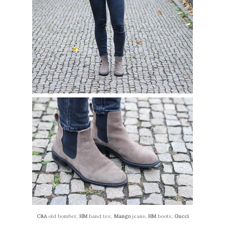
C&A
old bomber,
HM
band tee,
Mango
jeans,
HM
boots,
Gucci