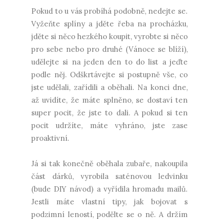
Pokud to u vás probíhá podobně, nedejte se.
Vyžeňte splíny a jděte řeba na procházku,
jděte si něco hezkého koupit, vyrobte si něco
pro sebe nebo pro druhé (Vánoce se blíží),
udělejte si na jeden den to do list a jeďte
podle něj. Odškrtávejte si postupně vše, co
jste udělali, zařídili a oběhali. Na konci dne,
až uvidíte, že máte splněno, se dostaví ten
super pocit, že jste to dali. A pokud si ten
pocit udržíte, máte vyhráno, jste zase
proaktivní.
Já si tak konečně oběhala zubaře, nakoupila
část dárků, vyrobila saténovou ledvinku
(bude DIY návod) a vyřídila hromadu mailů.
Jestli máte vlastní tipy, jak bojovat s
podzimní leností, podělte se o ně. A držím