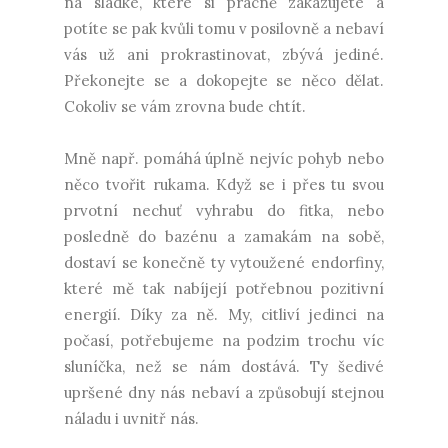
na sladké, které si pracně zakazujete a
potíte se pak kvůli tomu v posilovně a nebaví
vás už ani prokrastinovat, zbývá jediné.
Překonejte se a dokopejte se něco dělat.
Cokoliv se vám zrovna bude chtít.
Mně např. pomáhá úplně nejvíc pohyb nebo
něco tvořit rukama. Když se i přes tu svou
prvotní nechuť vyhrabu do fitka, nebo
posledně do bazénu a zamakám na sobě,
dostaví se konečně ty vytoužené endorfiny,
které mě tak nabíjejí potřebnou pozitivní
energií. Díky za ně. My, citliví jedinci na
počasí, potřebujeme na podzim trochu víc
sluníčka, než se nám dostává. Ty šedivé
upršené dny nás nebaví a způsobují stejnou
náladu i uvnitř nás.