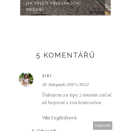
JAK PŘEŽÍT PŘEDVÁNOČNÍ
MOT
OBDOBÍ
5 KOMENTÁŘŮ
VIKI
10. listopadu 2017 v 10:22
Ďakujem za tipy ;) musím začať
už bojovať s tou lenivosťou
Viki Ceglédyová
Odpovědět
Odpovědi