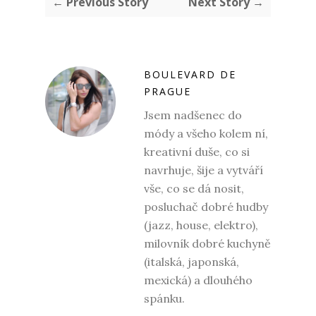
← Previous Story
Next Story →
BOULEVARD DE
PRAGUE
Jsem nadšenec do
módy a všeho kolem ní,
kreativní duše, co si
navrhuje, šije a vytváří
vše, co se dá nosit,
posluchač dobré hudby
(jazz, house, elektro),
milovník dobré kuchyně
(italská, japonská,
mexická) a dlouhého
spánku.