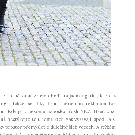
k se to někomu zrovna hodí, nejsem figurka, která s
ingu, takže se díky tomu nenehám reklamou tak
dmi. Kdy jste někomu naposled řekli NE..? Naučte se
, nestýkejte se s lidmi, kteří vás vysávají, apod. Já si
y prostor přemýšlet o důležitějších věcech. A stýkám
ozumíme si. A jsem upřímná k sobě i ostatním. Když chce