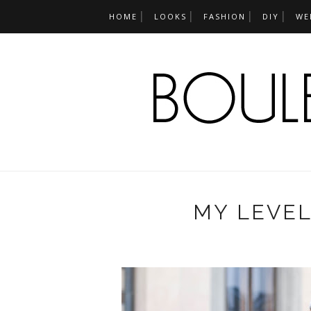
HOME
LOOKS
FASHION
DIY
WE
MY LEVEL