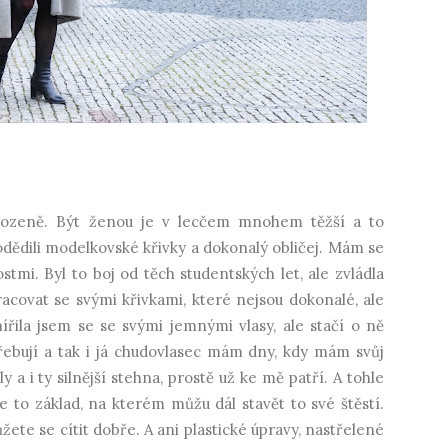
irozeně. Být ženou je v lecčem mnohem těžší a to
podědili modelkovské křivky a dokonalý obličej. Mám se
mi. Byl to boj od těch studentských let, ale zvládla
covat se svými křivkami, které nejsou dokonalé, ale
řila jsem se se svými jemnými vlasy, ale stačí o ně
řebují a tak i já chudovlasec mám dny, kdy mám svůj
y a i ty silnější stehna, prostě už ke mě patří. A tohle
 je to základ, na kterém můžu dál stavět to své štěstí.
ete se cítit dobře. A ani plastické úpravy, nastřelené