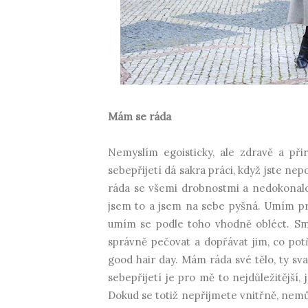
Mám se ráda
Nemyslím egoisticky, ale zdravě a př
sebepřijetí dá sakra práci, když jste ne
ráda se všemi drobnostmi a nedokonalost
jsem to a jsem na sebe pyšná. Umím pra
umím se podle toho vhodně obléct. Smí
správně pečovat a dopřávat jim, co pot
good hair day. Mám ráda své tělo, ty sval
sebepřijetí je pro mě to nejdůležitější,
Dokud se totiž nepřijmete vnitřně, nemůž