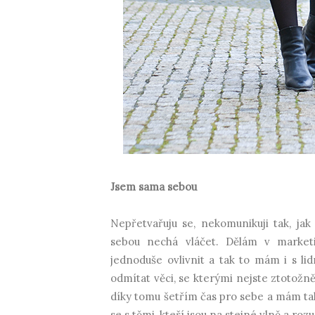
Jsem sama sebou
Nepřetvařuju se, nekomunikuji tak, ja
sebou nechá vláčet. Dělám v market
jednoduše ovlivnit a tak to mám i s li
odmítat věci, se kterými nejste ztotožnění
díky tomu šetřím čas pro sebe a mám tak
se s těmi, kteří jsou na stejné vlně a r