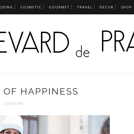
DDING
COSMETIC
GOURMET
TRAVEL
DECOR
SHOP
 OF HAPPINESS
3/12/2018