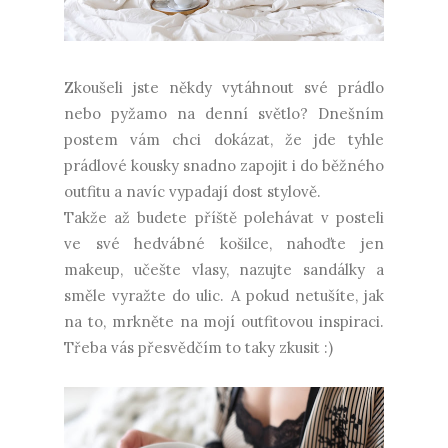
Zkoušeli jste někdy vytáhnout své prádlo
nebo pyžamo na denní světlo? Dnešním
postem vám chci dokázat, že jde tyhle
prádlové kousky snadno zapojit i do běžného
outfitu a navíc vypadají dost stylově.
Takže až budete příště polehávat v posteli
ve své hedvábné košilce, nahoďte jen
makeup, učešte vlasy, nazujte sandálky a
směle vyražte do ulic. A pokud netušíte, jak
na to, mrkněte na mojí outfitovou inspiraci.
Třeba vás přesvědčím to taky zkusit :)