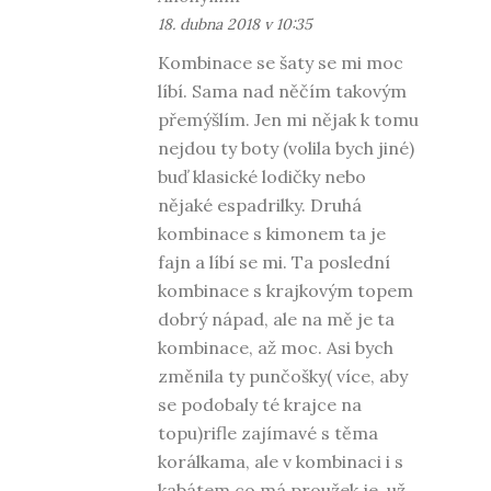
18. dubna 2018 v 10:35
Kombinace se šaty se mi moc
líbí. Sama nad něčím takovým
přemýšlím. Jen mi nějak k tomu
nejdou ty boty (volila bych jiné)
buď klasické lodičky nebo
nějaké espadrilky. Druhá
kombinace s kimonem ta je
fajn a líbí se mi. Ta poslední
kombinace s krajkovým topem
dobrý nápad, ale na mě je ta
kombinace, až moc. Asi bych
změnila ty punčošky( více, aby
se podobaly té krajce na
topu)rifle zajímavé s těma
korálkama, ale v kombinaci i s
kabátem co má proužek je, už