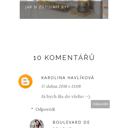
JAK SI ZÚTULNIT BYT
HOW 
BOO
10 KOMENTÁŘŮ
KAROLINA HAVLÍKOVÁ
17. dubna 2018 v 13:08
Já bych šla do všeho :-).
Odpovědět
Odpovědi
BOULEVARD DE