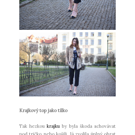
Krajkový top jako tílko
Tak hezkou
krajku
by byla škoda schovávat
pod tričko nebo košili. Já zvolila úplný obrat