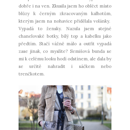
dobře i na ven. Zkusila jsem ho obléct místo
blůzy k černým zkracovaným kalhotům,
kterým jsem na nohavice přidělala volánky.
Vypadá to žensky. Nazula jsem stejné
chanelovské botky, bílý top a kabelku jako
předtím. Stačí vážně málo a outfit vypadá
zase jinak, co myslíte? Semišová bunda se
mi k celému looku hodí odstínem, ale dala by
se určitě nahradit i sáčkem nebo
trenčkotem.