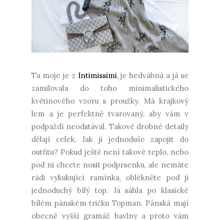
Ta moje je z
Intimissimi
, je hedvábná a já se
zamilovala do toho minimalistického
květinového vzoru s proužky. Má krajkový
lem a je perfektně tvarovaný, aby vám v
podpaždí neodstával. Takové drobné detaily
dělají celek. Jak ji jednoduše zapojit do
outfitu? Pokud ještě není takové teplo, nebo
pod ni chcete nosit podprsenku, ale nemáte
rádi vykukující ramínka, oblékněte pod ji
jednoduchý bílý top. Já sáhla po klasické
bílém pánském tričku Topman. Pánská mají
obecně vyšší gramáž bavlny a proto vám