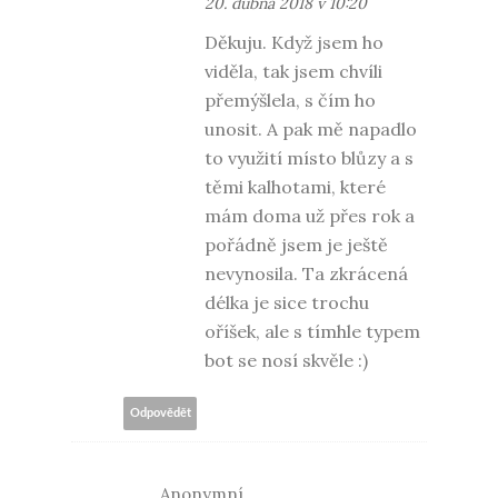
20. dubna 2018 v 10:20
Děkuju. Když jsem ho
viděla, tak jsem chvíli
přemýšlela, s čím ho
unosit. A pak mě napadlo
to využití místo blůzy a s
těmi kalhotami, které
mám doma už přes rok a
pořádně jsem je ještě
nevynosila. Ta zkrácená
délka je sice trochu
oříšek, ale s tímhle typem
bot se nosí skvěle :)
Odpovědět
Anonymní