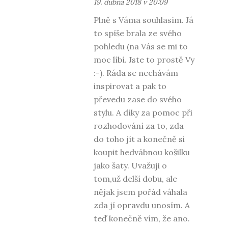
19. dubna 2018 v 20:09
Plně s Váma souhlasím. Já
to spíše brala ze svého
pohledu (na Vás se mi to
moc líbí. Jste to prostě Vy
:-). Ráda se nechávám
inspirovat a pak to
převedu zase do svého
stylu. A díky za pomoc při
rozhodování za to, zda
do toho jít a konečně si
koupit hedvábnou košilku
jako šaty. Uvažuji o
tom,už delší dobu, ale
nějak jsem pořád váhala
zda jí opravdu unosím. A
teď konečně vím, že ano.