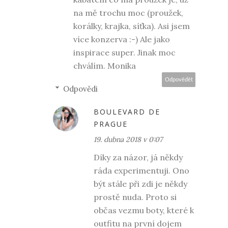
na mě trochu moc (proužek,
korálky, krajka, síťka). Asi jsem
více konzerva :-) Ale jako
inspirace super. Jinak moc
chválím. Monika
Odpovědět
Odpovědi
BOULEVARD DE
PRAGUE
19. dubna 2018 v 0:07
Díky za názor, já někdy
ráda experimentuji. Ono
být stále při zdi je někdy
prostě nuda. Proto si
občas vezmu boty, které k
outfitu na první dojem