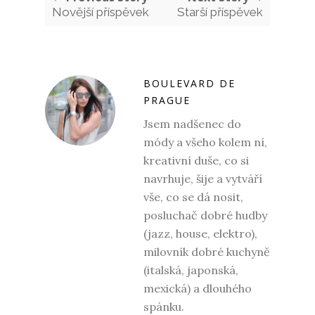
Novější příspěvek
Starší příspěvek
BOULEVARD DE
PRAGUE
Jsem nadšenec do
módy a všeho kolem ní,
kreativní duše, co si
navrhuje, šije a vytváří
vše, co se dá nosit,
posluchač dobré hudby
(jazz, house, elektro),
milovník dobré kuchyně
(italská, japonská,
mexická) a dlouhého
spánku.