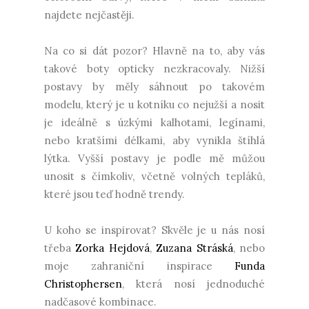
najdete nejčastěji.
Na co si dát pozor? Hlavně na to, aby vás
takové boty opticky nezkracovaly. Nižší
postavy by měly sáhnout po takovém
modelu, který je u kotníku co nejužší a nosit
je ideálně s úzkými kalhotami, legínami,
nebo kratšími délkami, aby vynikla štíhlá
lýtka. Vyšší postavy je podle mě můžou
unosit s čímkoliv, včetně volných tepláků,
které jsou teď hodně trendy.
U koho se inspirovat? Skvěle je u nás nosí
třeba
Zorka Hejdová
,
Zuzana Stráská
, nebo
moje zahraniční inspirace
Funda
Christophersen
, která nosí jednoduché
nadčasové kombinace.