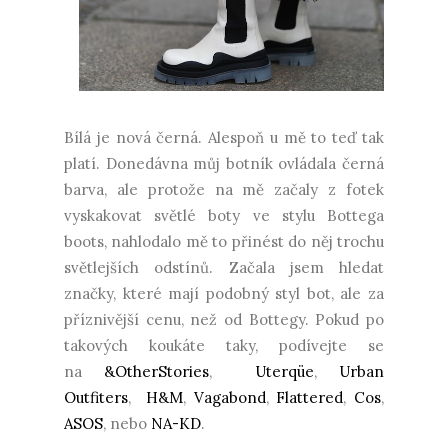
Bílá je nová černá. Alespoň u mě to teď tak
platí. Donedávna můj botník ovládala černá
barva, ale protože na mě začaly z fotek
vyskakovat světlé boty ve stylu Bottega
boots, nahlodalo mě to přinést do něj trochu
světlejších odstínů. Začala jsem hledat
značky, které mají podobný styl bot, ale za
příznivější cenu, než od Bottegy. Pokud po
takových koukáte taky, podívejte se
na
&OtherStories
,
Uterqüe
,
Urban
Outfiters
,
H&M
,
Vagabond
,
Flattered
,
Cos
,
ASOS
, nebo
NA-KD
.