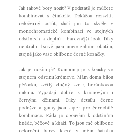
Jak takové boty nosit? V podstatě je můžete
kombinovat s čímkoliv. Dokážou rozsvítit
celočerný outfit, sluší jim to skvěle v
monochromatické kombinaci ve stejných
odstínech a doplní i barevnější look. Díky
neutrální barvě jsou univerzálním obutím,
stejně jako vaše oblíbené černé kozačky.
Jak je nosím já? Kombinuji je s kousky ve
stejném odstínu krémové. Mám doma bílou
péřovku, světlý vlněný svetr, beránkovou
mikinu. Vypadají dobře s krémovými i
černými džínami. Díky detailu černé
podešve a gumy jsou super pro černobílé
kombinace. Ráda je obouvám k odstínům
hnědé, béžové a khaki. To jsou mé oblíbené
celoroční barvy, které v mém šatníku