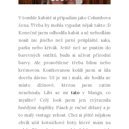
V tomhle kabátě si připadám jako Columbova
žena. Třeba by mohla vypadat nějak takto :D
Konečně jsem odhodila kabát a už nehodlám
nosit nic jiného než jarní pršipláště, saka,
parku nebo křivák. Ještě než se pustím do
barevných outfitů, budu si užívat přírodní
barvy. Ale prosvětlené třeba bílou nebo
krémovou. Kostkovanou košili jsem si šila
docela dávno. Už je mi i malá, ale hodila se
místo džínové, kterou jsem zatím
nesehnala. Líbí se mi
tato
v Mangu, co
myslíte? Celý look jsem jen zvýraznila
hnědými doplňky. Pásek je ručně dělaný a je
to malý vintage svkost. Chci si jěště nějakou
chvíli užít kotníčkové boty, které mám na