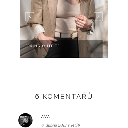
SPRING OUTFITS
SEBE
6 KOMENTÁŘŮ
AVA
6. dubna 2013 v 14:59