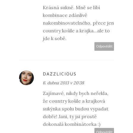
Krásná sukně. Mně se líbí
kombinace zdánlivě
nakombinovatelného, přece jen
country košile a krajka...ale to
jde k sobě.
Odpovědět
DAZZLICIOUS
6. dubna 2013 v 20:38
Zajímavé, nikdy bych neřekla,
že country košile a krajková
sukýnka spolu budou vypadat
dobře! Jani, ty jsi prostě
dokonalá kombinátorka :)
Odpovědět