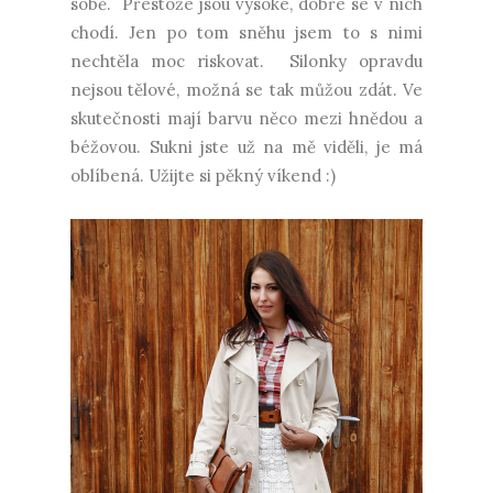
sobě. Přestože jsou vysoké, dobře se v nich
chodí. Jen po tom sněhu jsem to s nimi
nechtěla moc riskovat. Silonky opravdu
nejsou tělové, možná se tak můžou zdát. Ve
skutečnosti mají barvu něco mezi hnědou a
béžovou. Sukni jste už na mě viděli, je má
oblíbená. Užijte si pěkný víkend :)