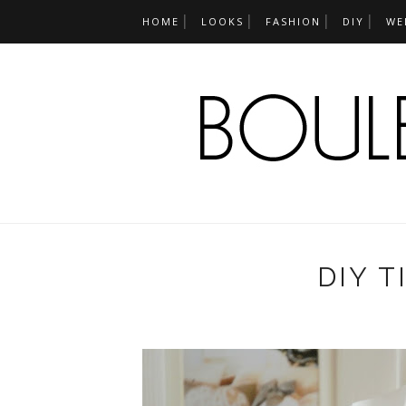
HOME
LOOKS
FASHION
DIY
WE
DIY T