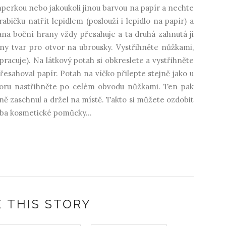
mperkou nebo jakoukoli jinou barvou na papír a nechte
bičku natřít lepidlem (poslouží i lepidlo na papír) a
rana boční hrany vždy přesahuje a ta druhá zahnutá ji
ony tvar pro otvor na ubrousky. Vystřihněte nůžkami,
acuje). Na látkový potah si obkreslete a vystřihněte
přesahoval papír. Potah na víčko přilepte stejně jako u
otvoru nastřihněte po celém obvodu nůžkami. Ten pak
evně zaschnul a držel na místě. Takto si můžete ozdobit
řeba kosmetické pomůcky...
 THIS STORY