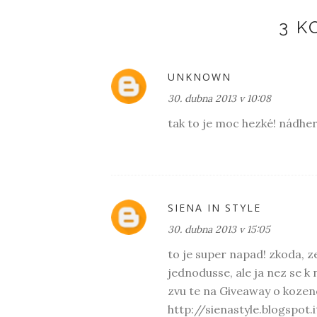
3 
UNKNOWN
30. dubna 2013 v 10:08
tak to je moc hezké! nádher
SIENA IN STYLE
30. dubna 2013 v 15:05
to je super napad! zkoda, ze
jednodusse, ale ja nez se k
zvu te na Giveaway o kozen
http://sienastyle.blogspot.