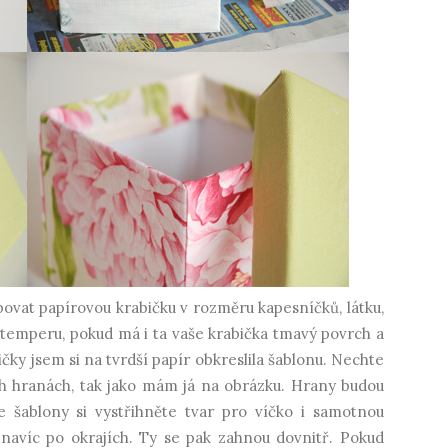
ovat papírovou krabičku v rozměru kapesníčků, látku,
u temperu, pokud má i ta vaše krabička tmavý povrch a
ičky jsem si na tvrdší papír obkreslila šablonu. Nechte
ch hranách, tak jako mám já na obrázku. Hrany budou
le šablony si vystřihněte tvar pro víčko i samotnou
 navíc po okrajích. Ty se pak zahnou dovnitř. Pokud