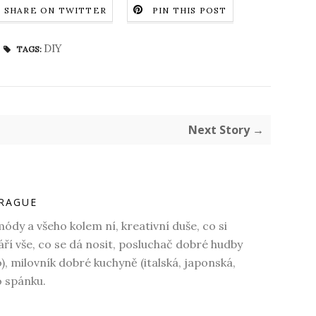
SHARE ON TWITTER
PIN THIS POST
DIY
TAGS:
Next Story →
RAGUE
dy a všeho kolem ní, kreativní duše, co si
váří vše, co se dá nosit, posluchač dobré hudby
o), milovník dobré kuchyně (italská, japonská,
o spánku.