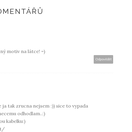
KOMENTÁŘŮ
ný motiv na látce! =)
Odpovědět
 ja tak zrucna nejsem :)) sice to vypada
 necemu odhodlam..:)
ou kabelku:)
it/