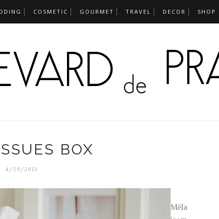
DDING
COSMETIC
GOURMET
TRAVEL
DECOR
SHOP
ISSUES BOX
4/29/2013
Měla