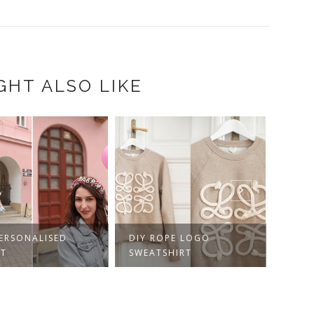
GHT ALSO LIKE
ROPE LOGO
INSTITUT MÓDNÍ
DIY 
TSHIRT
TVORBY