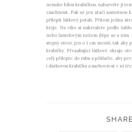
nemáte bílou krabičkou, nabarvěte ji te
zaschnout. Pak už jen stačí samotnou kra
přilepit látkový potah. Přitom jedna st
kryje. Na víko si nakreslete podle šabl
nebo lamelovým nožem (lépe se s ním pr
stejný otvor, jen o 1 cm menší, tak aby 
krabičky. Přesahující látkové okraje 
celý přilepte do rubu a přitlačte, aby p
i dárkovou krabičku a uschovávat v ní t
SHARE