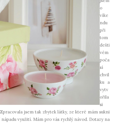
jsem
o
víke
ndu
při
tom
dešti
vém
poča
sí
chvil
ku a
vytv
ořila
si
 Zpracovala jsem tak zbytek látky, ze které mám sukni
Y nápadu využití. Mám pro vás rychlý návod. Dotazy na