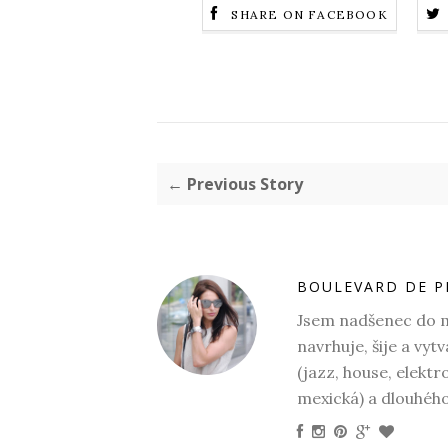
SHARE ON FACEBOOK
← Previous Story
BOULEVARD DE P
Jsem nadšenec do mó
navrhuje, šije a vyt
(jazz, house, elektr
mexická) a dlouhéh