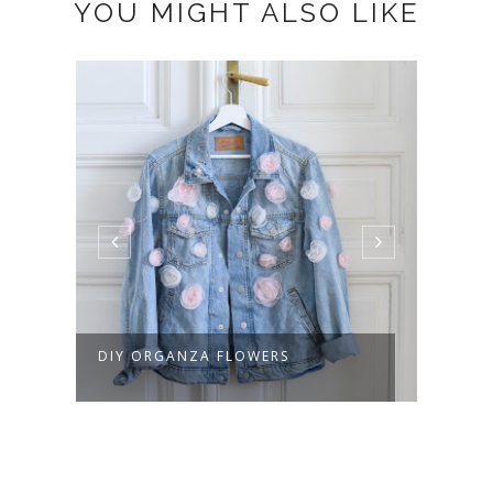
YOU MIGHT ALSO LIKE
DIY ORGANZA FLOWERS
DIY 