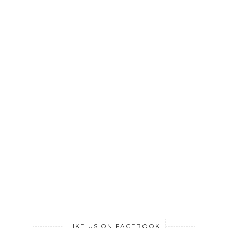
LIKE US ON FACEBOOK