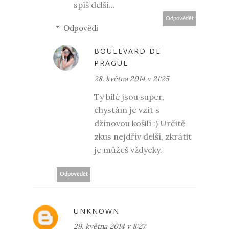
spíš delší...
Odpovědět
Odpovědi
BOULEVARD DE
PRAGUE
28. května 2014 v 21:25
Ty bílé jsou super,
chystám je vzít s
džínovou košilí :) Určitě
zkus nejdřív delší, zkrátit
je můžeš vždycky.
Odpovědět
UNKNOWN
29. května 2014 v 8:27