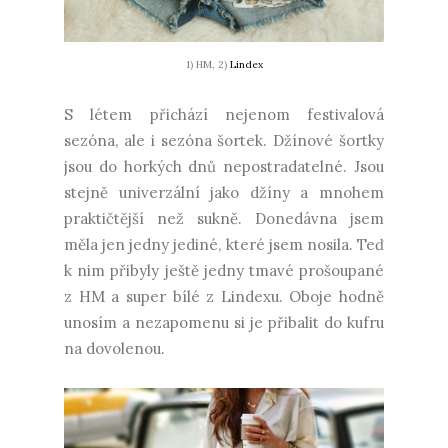
1) HM, 2)
Lindex
S létem přichází nejenom festivalová
sezóna, ale i sezóna šortek. Džínové šortky
jsou do horkých dnů nepostradatelné. Jsou
stejně univerzální jako džíny a mnohem
praktičtější než sukně. Donedávna jsem
měla jen jedny jediné, které jsem nosila. Teď
k nim přibyly ještě jedny tmavé prošoupané
z HM a super bílé z Lindexu. Oboje hodně
unosím a nezapomenu si je přibalit do kufru
na dovolenou.