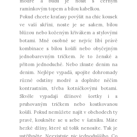
modré a budu je nosit s černým
ramínkovým topem a bílou kabelkou.
Pokud chcete kraťasy povýšit na chic kousek
ve vaší skříni, noste je se sakem, bílou
blůzou nebo koženým křivákem a stylovými
botami. Mně osobně se nejvíc líbí právě
kombinace s bílou košilí nebo obyčejným
jednobarevným tričkem. Je to ženské a
přitom jednoduché. Nebo zkuste denim na
denim. Nejlépe vypadá, spojíte dohromady
různé odstíny modré a doplníte něčím
kontrastním, třeba kotníčkovými botami.
Skvěle vypadají džínové šortky i s
pruhovaným tričkem nebo kostkovanou
košilí. Pokud nemůžete najít v obchodech ty
pravé, koukněte se u sebe v šatníku. Máte
hezké džíny, které už tolik nenosíte. Tak je
ustřihněte. Neexistuje nic jednoduššího. Co