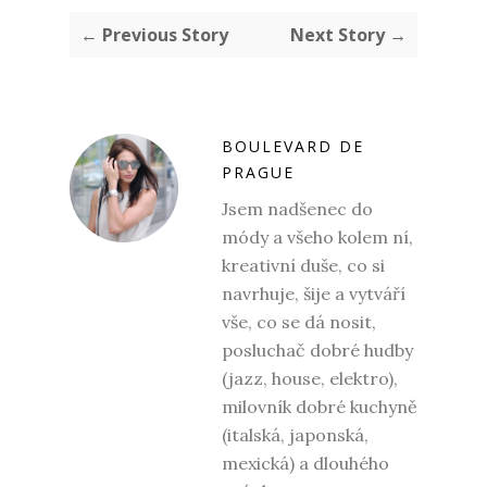
← Previous Story
Next Story →
BOULEVARD DE
PRAGUE
Jsem nadšenec do
módy a všeho kolem ní,
kreativní duše, co si
navrhuje, šije a vytváří
vše, co se dá nosit,
posluchač dobré hudby
(jazz, house, elektro),
milovník dobré kuchyně
(italská, japonská,
mexická) a dlouhého