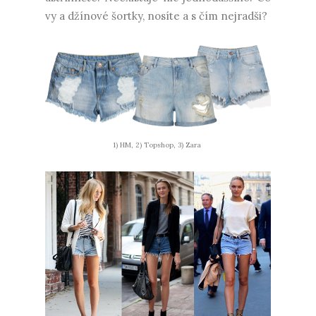
vy a džínové šortky, nosíte a s čím nejradši?
1) HM, 2) Topshop, 3) Zara