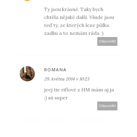
Ty jsou krásné. Taky bych
chtěla nějaké další. Všude jsou
teď ty, ze kterých leze půlka
zadku a to nemám ráda :)
Odpovědět
ROMANA
29. května 2014 v 10:23
jeej tie riflové z HM mám aj ja
;) sú super
Odpovědět