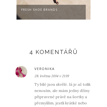
FRESH SHOE BRANDS
SPRI
4 KOMENTÁŘŮ
VERONIKA
28. května 2014 v 21:19
Ty bílé jsou skvělé. Já je až tolik
nenosím, ale mám jedny džíny
připravené právě na šortky a
přemyšlím, jestli krátké nebo