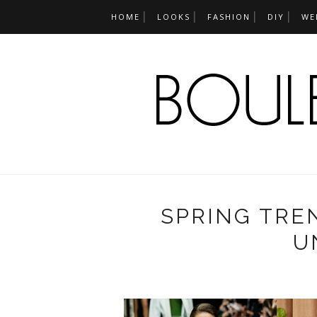
HOME
LOOKS
FASHION
DIY
WE
SPRING TRE
U