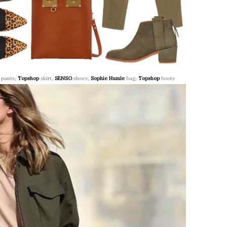
pants,
Topshop
skirt,
SENSO
shoes,
Sophie Humle
bag,
Topshop
boots