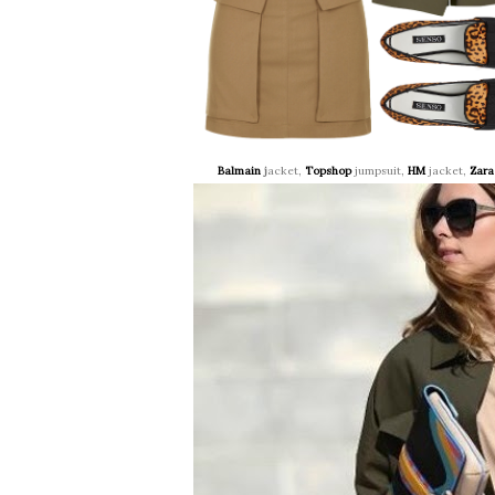
Balmain
j
acket,
Topshop
jumpsuit,
HM
jacket,
Zara