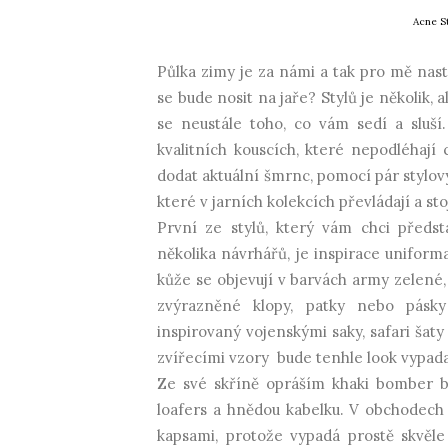
Acne S
Půlka zimy je za námi a tak pro mě nast
se bude nosit na jaře? Stylů je několik, a
se neustále toho, co vám sedí a sluší
kvalitních kouscích, které nepodléhají 
dodat aktuální šmrnc, pomocí pár stylo
které v jarních kolekcích převládají a sto
První ze stylů, který vám chci předst
několika návrhářů, je inspirace uniforma
kůže se objevují v barvách army zelené,
zvýrazněné klopy, patky nebo pásk
inspirovaný vojenskými saky, safari šat
zvířecími vzory bude tenhle look vypada
Ze své skříně opráším khaki bomber bu
loafers a hnědou kabelku. V obchodech
kapsami, protože vypadá prostě skvěle