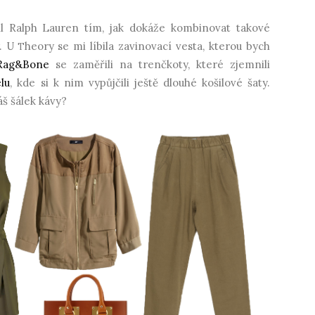
il Ralph Lauren tím, jak dokáže kombinovat takové
. U
heory se mi líbila zavinovací vesta, kterou bych
T
Rag&Bone
se zaměřili na trenčkoty, které zjemnili
lu
, kde si k nim vypůjčili ještě dlouhé košilové šaty.
áš šálek kávy?