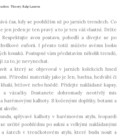
tudios
,
Theory
,
Ralp Lauren
ává čas, kdy se poohlížím už po jarních trendech. Co
le jen jeden je ten pravý a to je ten váš vlastní. Držte
. Respektujte svou postavu, pohodlí a dívejte se po
chvilkové euforii. I přesto totiž můžete svému looku
vých kousků. Postupně vám představím několik trendů,
jí za to, je nevynechat.
avit a který se objevoval v jarních kolekcích hned
mi. Přírodní materiály jako je len, bavlna, hedvábí či
 khaki, béžové nebo hnědé. Přidejte nakládané kapsy,
y a vázačky. Dostanete dohromady neotřelý mix
y a harémovými kalhoty. S koženými doplňky, botami a
t skvěle.
ndu, splývavé kalhoty v harémovém stylu, leopardí
 se určitě poohlédnu po sukni s velkými nakládanými
 a šatech v trenčkotovém stylu, které budu nosit s