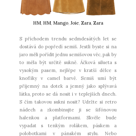
HM
,
HM
,
Mango
,
Joie
,
Zara
,
Zara
S příchodem trendu sedmdesátých let se
dostává do popředí semiš. Jestli byste si na
jaro měli pořídit jednu semišovou věc, pak by
to měla být určitě sukně. Áčková silueta s
vysokým pasem, nejlépe v kratší délce s
knoflíky v camel barvě. Semiš umí být
příjemný na dotek a jemný jako splývavá
látka, proto se dá nosit i v teplejších dnech.
S čím takovou sukni nosit? Udržte si retro
nádech a zkombinujte ji se šifónovou
halenkou a platformami. Skvěle bude
vypadat s tenkým rolákem, páskem a
polobotkami v pánském stylu. Nebo