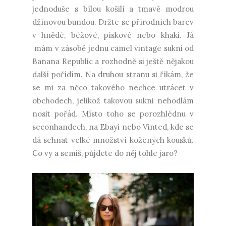
jednoduše s bílou košilí a tmavě modrou
džínovou bundou. Držte se přírodních barev
v hnědé, béžové, pískové nebo khaki. Já
mám v zásobě jednu camel vintage sukni od
Banana Republic a rozhodně si ještě nějakou
další pořídím. Na druhou stranu si říkám, že
se mi za něco takového nechce utrácet v
obchodech, jelikož takovou sukni nehodlám
nosit pořád. Místo toho se porozhlédnu v
seconhandech, na Ebayi nebo Vinted, kde se
dá sehnat velké množství kožených kousků.
Co vy a semiš, půjdete do něj tohle jaro?