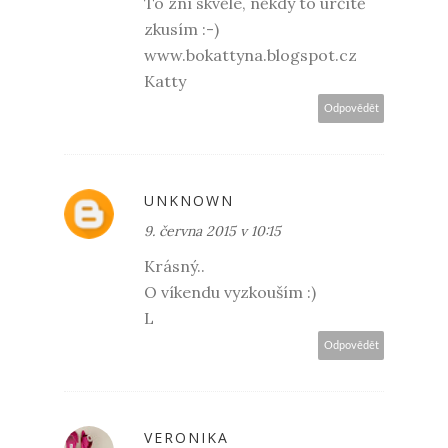
To zní skvěle, někdy to určitě
zkusím :-)
www.bokattyna.blogspot.cz
Katty
Odpovědět
UNKNOWN
9. června 2015 v 10:15
Krásný..
O víkendu vyzkouším :)
L
Odpovědět
VERONIKA