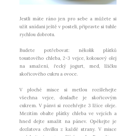
Jestli máte ráno jen pro sebe a můžete si
užít snídani ještě v posteli, připravte si tuhle
rychlou dobrotu.
Budete potřebovat: několik plátků
toustového chleba, 2-3 vejce, kokosový olej
na smažení, řecký jogurt, med, lžičku
skořicového cukru a ovoce.
V ploché misce si metlou rozšlehejte
všechna vejce, doslaďte je skořicovým
cukrem. V pánvi si rozehřejte 3 lžíce oleje.
Mezitím obalte plátky chleba ve vejcích a
hned dejte smažit na pánev. Opékejte je
dozlatova chvilku z každé strany. V misce