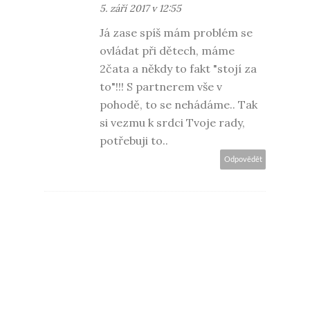
5. září 2017 v 12:55
Já zase spíš mám problém se
ovládat při dětech, máme
2čata a někdy to fakt "stojí za
to"!!! S partnerem vše v
pohodě, to se nehádáme.. Tak
si vezmu k srdci Tvoje rady,
potřebuji to..
Odpovědět