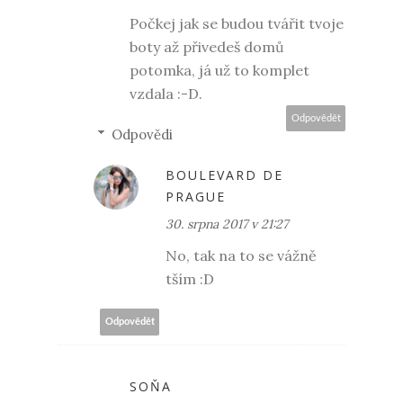
Počkej jak se budou tvářit tvoje
boty až přivedeš domů
potomka, já už to komplet
vzdala :-D.
Odpovědět
Odpovědi
BOULEVARD DE
PRAGUE
30. srpna 2017 v 21:27
No, tak na to se vážně
tším :D
Odpovědět
SOŇA