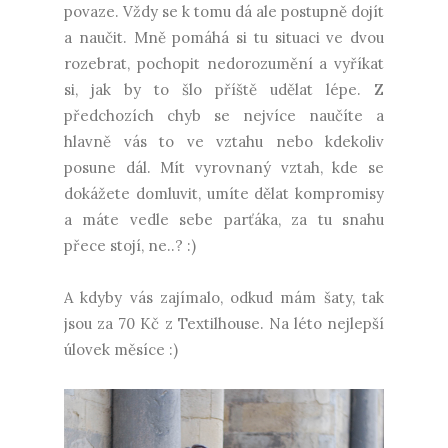
povaze. Vždy se k tomu dá ale postupně dojít
a naučit. Mně pomáhá si tu situaci ve dvou
rozebrat, pochopit nedorozumění a vyříkat
si, jak by to šlo příště udělat lépe. Z
předchozích chyb se nejvíce naučíte a
hlavně vás to ve vztahu nebo kdekoliv
posune dál. Mít vyrovnaný vztah, kde se
dokážete domluvit, umíte dělat kompromisy
a máte vedle sebe parťáka, za tu snahu
přece stojí, ne..? :)
A kdyby vás zajímalo, odkud mám šaty, tak
jsou za 70 Kč z Textilhouse. Na léto nejlepší
úlovek měsíce :)