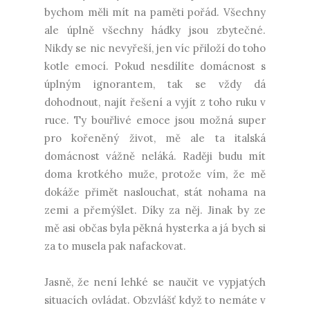
bychom měli mít na paměti pořád. Všechny
ale úplně všechny hádky jsou zbytečné.
Nikdy se nic nevyřeší, jen víc přiloží do toho
kotle emocí. Pokud nesdílíte domácnost s
úplným ignorantem, tak se vždy dá
dohodnout, najít řešení a vyjít z toho ruku v
ruce. Ty bouřlivé emoce jsou možná super
pro kořeněný život, mě ale ta italská
domácnost vážně neláká. Raději budu mít
doma krotkého muže, protože vím, že mě
dokáže přimět naslouchat, stát nohama na
zemi a přemýšlet. Díky za něj. Jinak by ze
mě asi občas byla pěkná hysterka a já bych si
za to musela pak nafackovat.
Jasně, že není lehké se naučit ve vypjatých
situacích ovládat. Obzvlášť když to nemáte v