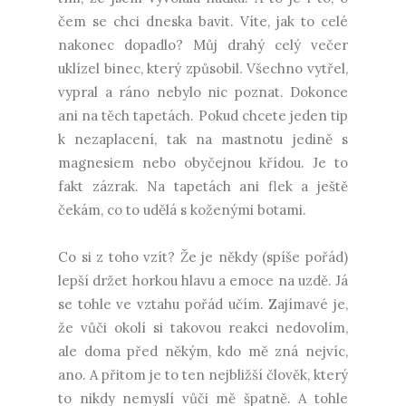
čem se chci dneska bavit. Víte, jak to celé
nakonec dopadlo? Můj drahý celý večer
uklízel binec, který způsobil. Všechno vytřel,
vypral a ráno nebylo nic poznat. Dokonce
ani na těch tapetách. Pokud chcete jeden tip
k nezaplacení, tak na mastnotu jedině s
magnesiem nebo obyčejnou křídou. Je to
fakt zázrak. Na tapetách ani flek a ještě
čekám, co to udělá s koženými botami.
Co si z toho vzít? Že je někdy (spíše pořád)
lepší držet horkou hlavu a emoce na uzdě. Já
se tohle ve vztahu pořád učím. Zajímavé je,
že vůči okolí si takovou reakci nedovolím,
ale doma před někým, kdo mě zná nejvíc,
ano. A přitom je to ten nejbližší člověk, který
to nikdy nemyslí vůči mě špatně. A tohle