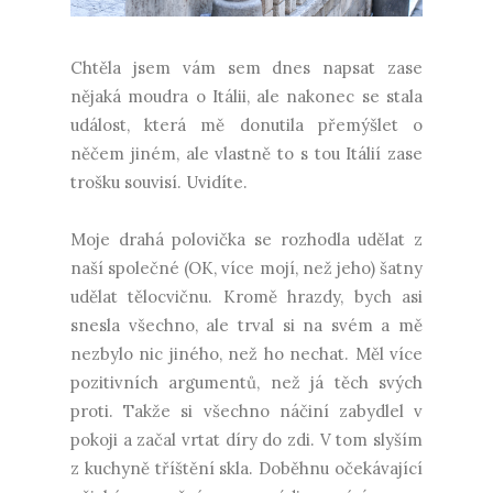
Chtěla jsem vám sem dnes napsat zase
nějaká moudra o Itálii, ale nakonec se stala
událost, která mě donutila přemýšlet o
něčem jiném, ale vlastně to s tou Itálií zase
trošku souvisí. Uvidíte.
Moje drahá polovička se rozhodla udělat z
naší společné (OK, více mojí, než jeho) šatny
udělat tělocvičnu. Kromě hrazdy, bych asi
snesla všechno, ale trval si na svém a mě
nezbylo nic jiného, než ho nechat. Měl více
pozitivních argumentů, než já těch svých
proti. Takže si všechno náčiní zabydlel v
pokoji a začal vrtat díry do zdi. V tom slyším
z kuchyně tříštění skla. Doběhnu očekávající