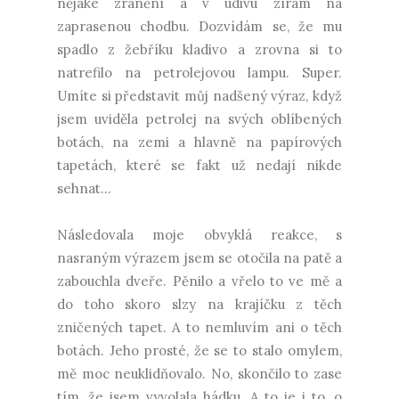
nějaké zranění a v údivu zírám na
zaprasenou chodbu. Dozvídám se, že mu
spadlo z žebříku kladivo a zrovna si to
natrefilo na petrolejovou lampu. Super.
Umíte si představit můj nadšený výraz, když
jsem uviděla petrolej na svých oblíbených
botách, na zemi a hlavně na papírových
tapetách, které se fakt už nedají nikde
sehnat...
Následovala moje obvyklá reakce, s
nasraným výrazem jsem se otočila na patě a
zabouchla dveře. Pěnilo a vřelo to ve mě a
do toho skoro slzy na krajíčku z těch
zničených tapet. A to nemluvím ani o těch
botách. Jeho prosté, že se to stalo omylem,
mě moc neuklidňovalo. No, skončilo to zase
tím, že jsem vyvolala hádku. A to je i to, o