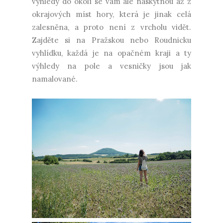
výhledy do okolí se vám ale naskytnou až z
okrajových míst hory, která je jinak celá
zalesněna, a proto není z vrcholu vidět.
Zajděte si na Pražskou nebo Roudnicku
vyhlídku, každá je na opačném kraji a ty
výhledy na pole a vesničky jsou jak
namalované.