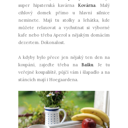
super hipsterská kavárna
Kovárna
. Malý
cihlový domek přímo u hlavní silnice
neminete. Mají tu stolky a lehátka, kde
můžete relaxovat a vychutnat si výborné
kafe nebo třeba Aperol s nějakým domácím
dezertem. Dokonalost.
A kdyby bylo přece jen nějaký ten den na
koupání, zajeďte třeba na
Bašku
. Je tu
veřejné koupaliště, půjčí vám i šlapadlo a na
stáncích mají i Hoegaardena.