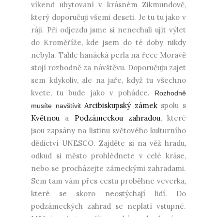
víkend ubytovaní v krásném Zikmundově,
který doporučuji všemi deseti. Je tu tu jako v
ráji. Při odjezdu jsme si nenechali ujít výlet
do Kroměříže, kde jsem do té doby nikdy
nebyla. Tahle hanácká perla na řece Moravě
stojí rozhodně za návštěvu. Doporučuju zajet
sem kdykoliv, ale na jaře, když tu všechno
kvete, tu bude jako v pohádce.
Rozhodně
Arcibiskupský zámek
spolu s
musíte navštívit
Květnou
a
Podzámeckou zahradou
, které
jsou zapsány na listinu světového kulturního
dědictví UNESCO. Zajděte si na věž hradu,
odkud si město prohlédnete v celé kráse,
nebo se procházejte zámeckými zahradami.
Sem tam vám přes cestu proběhne veverka,
které se skoro neostýchají lidí. Do
podzámeckých zahrad se neplatí vstupné.