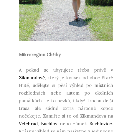
Mikroregion Chřiby
A pokud se ubytujete třeba právě v
Zikmundově
, který je kousek od obce Staré
Hutě, udělejte si pěší výhled po místních
rozhlednách nebo autem po okolních
památkách. Je to hezká, i když trochu delší
trasa, ale žádné extra náročné kopce
nečekejte. Zamiřte si to od Zikmundova na
Velehrad
,
Buchlov
nebo zámek
Buchlovice
.
Krásný výhled se vám naskytne z jedinečné