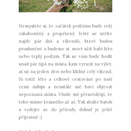
Nemyslete si, že začátek podzimu bude celý
zakaboněný a propršený. Ještě se určite
najde pár dní a víkendů, které budou
prosluněné a budeme si moct užít babí léto
nebo teplý podzim. Tak se vám bude hodit
snad pár tipů na místa, kam vyrazit na výlet,
ať už na jeden den nebo klidně celý víkend.
Já totiž léto a celkově cestování po naší
zemi miluju a neustále mě baví objevat
nepoznaná místa. Všude mě přesvědčují, že
toho máme krásného až až. Tak sbalte batoh
a vydejte se do přírody, dokud je ještě
příjemně :)