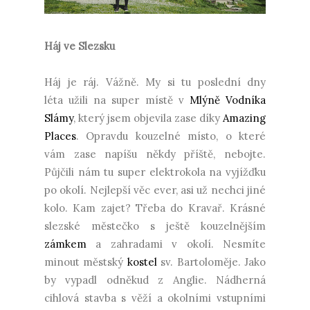
Háj ve Slezsku
Háj je ráj. Vážně. My si tu poslední dny
léta užili na super místě v
Mlýně Vodníka
Slámy
, který jsem objevila zase díky
Amazing
Places
. Opravdu kouzelné místo, o které
vám zase napíšu někdy příště, nebojte.
Půjčili nám tu super elektrokola na vyjížďku
po okolí. Nejlepší věc ever, asi už nechci jiné
kolo. Kam zajet? Třeba do Kravař. Krásné
slezské městečko s ještě kouzelnějším
zámkem
a zahradami v okolí. Nesmíte
minout městský
kostel
sv. Bartoloměje. Jako
by vypadl odněkud z Anglie. Nádherná
cihlová stavba s věží a okolními vstupními