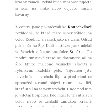
krásný zámek. Pokud bude možnost zajděte
si sem na vínko nebo objevte místní
kavárny.
Z centra jsme pokračovali ke
Kratochvílově
rozhledně, ze které máte super výhled na
celou Roudnici a zámek jako na dlani. Odsud
pak směr na
Říp
. Další zastávku jsme udělali
ve Vescích v útulné hospůdce
Štípárna
. Po
modré turistické trase se dostanete až na
Říp. Míjíte malebné vesničky, zákoutí s
rybníkem, rozlehlá pole. Najednou jste
navrcholu na vrcholu Řípu a před vámi se
uprostřed stromů objeví rotunda sv. Jiří,
která stojí na samém vrcholu. Hned pod ním
je výletní hospůdka, kde můžete uhasit žízeň
colou nebo se zchladit zmrzkou. Krásné