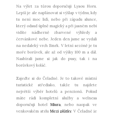
Na výlet za tůrou doporučuji Lysou Horu.
Lepší je ale naplánovat si výšlap v týdnu, kdy
tu není moc lidí, nebo při západu slunce,
který odsud úplně magický a při jasném nebi
vidíte nádherně zbarvené výhledy a
červánkové nebe. Jeden den jsme se vydali
na nedaleký vrch Smrk. V letní sezóně je tu
moře borůvek, ale až od výšky 100 m a dál.
Nasbírali jsme si jak do pusy, tak i na
borůvkový koláč.
Zajeďte si do Čeladné. Je to takové místní
turistické středisko, takže tu najdete
největší výběr hotelů a penzionů. Pokud
máte rádi kompletní služby a welness
doporučuji hotel
Miura
, nebo naopak ve
venkovském stylu
Mezi plůtky
. V Čeladné je