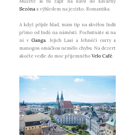
Můžete si tu zajít na kávu do kavárny
Sezóna
s výhledem na jezírko. Romantika.
A když přijde hlad, mám tip na skvělou Indii
přímo od Indů na náměstí. Pochutnáte si na
ní v
Ganga
. Jejich Lasí a Jehněčí curry s
manogou omáčkou nemělo chybu. Na dezert
skočte vedle do moc příjemného
Velo Café
.