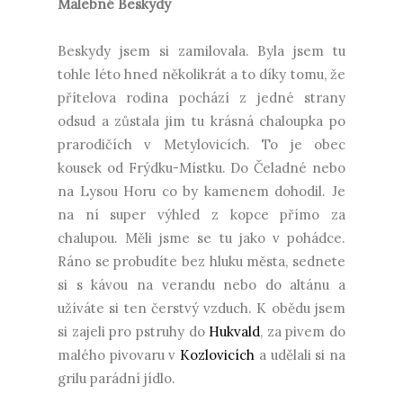
Malebné Beskydy
Beskydy jsem si zamilovala. Byla jsem tu
tohle léto hned několikrát a to díky tomu, že
přítelova rodina pochází z jedné strany
odsud a zůstala jim tu krásná chaloupka po
prarodičích v Metylovicích. To je obec
kousek od Frýdku-Místku. Do Čeladné nebo
na Lysou Horu co by kamenem dohodil. Je
na ní super výhled z kopce přímo za
chalupou. Měli jsme se tu jako v pohádce.
Ráno se probudíte bez hluku města, sednete
si s kávou na verandu nebo do altánu a
užíváte si ten čerstvý vzduch. K obědu jsem
si zajeli pro pstruhy do
Hukvald
, za pivem do
malého pivovaru v
Kozlovicích
a udělali si na
grilu parádní jídlo.