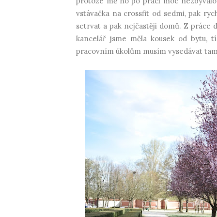
protože mě ho po práci moc nezbývalo.
vstávačka na crossfit od sedmi, pak ry
setrvat a pak nejčastěji domů. Z práce 
kancelář jsme měla kousek od bytu, tí
pracovním úkolům musím vysedávat tam, 