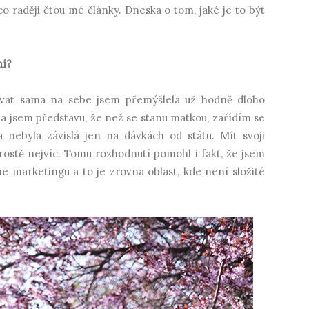
ti, co raději čtou mé články. Dneska o tom, jaké je to být
ní?
ovat sama na sebe jsem přemýšlela už hodně dloho
a jsem představu, že než se stanu matkou, zařídím se
nebyla závislá jen na dávkách od státu. Mít svoji
rostě nejvíc. Tomu rozhodnutí pomohl i fakt, že jsem
ine marketingu a to je zrovna oblast, kde není složité