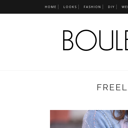
HOME
LOOKS
FASHION
DIY
WE
FREEL