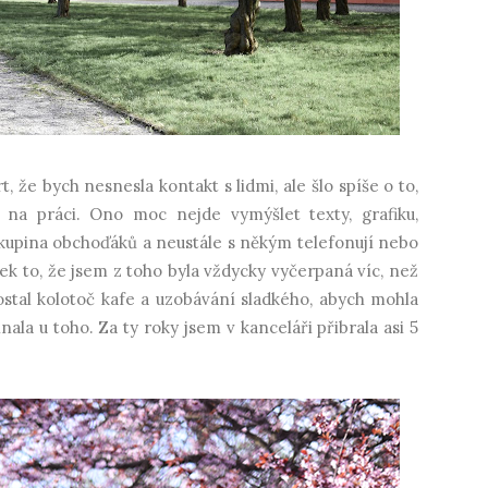
, že bych nesnesla kontakt s lidmi, ale šlo spíše o to,
na práci. Ono moc nejde vymýšlet texty, grafiku,
skupina obchoďáků a neustále s někým telefonují nebo
ek to, že jsem z toho byla vždycky vyčerpaná víc, než
ostal kolotoč kafe a uzobávání sladkého, abych mohla
nala u toho. Za ty roky jsem v kanceláři přibrala asi 5