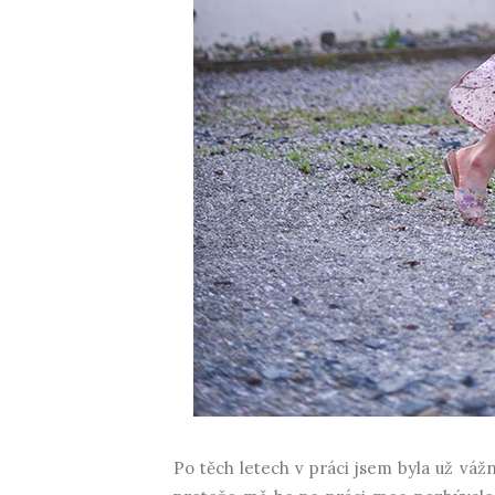
Po těch letech v práci jsem byla už váž