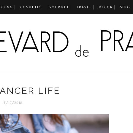
DDING
COSMETIC
GOURMET
TRAVEL
DECOR
SHOP
ANCER LIFE
5/17/2018