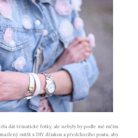
la dát tématické fotky, ale nebyly by podle mě ničím
azlený outfit s DIY džískou s předchozího postu, aby