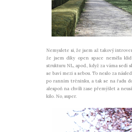
Nemyslete si, že jsem až takový introvert
že jsem díky open space neměla klid 
strukturu NL, apod., když za váma sedí 
se baví mezi s sebou. To neslo za násled
po ranním tréninku, a tak se na řadu d
alespoň na chvíli zase přemýšlet a neusí
kilo. No, super.