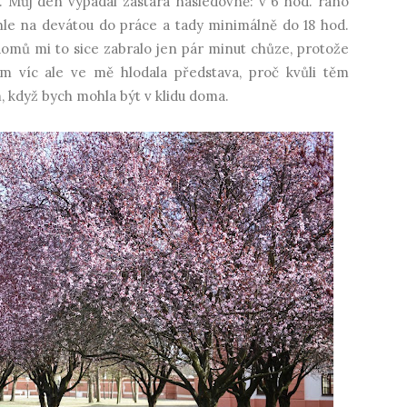
 Můj den vypadal zastara následovně: v 6 hod. ráno
chle na devátou do práce a tady minimálně do 18 hod.
domů mi to sice zabralo jen pár minut chůze, protože
m víc ale ve mě hlodala představa, proč kvůli těm
když bych mohla být v klidu doma.