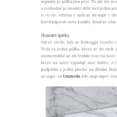
sepsání, je půlka jara pryč. To ale nic 
a rozhodně je unosíte déle než jednu se
A co víc, většina z nich se dá najít z d
hned kupovat nové kousky. Snad se vám mo
Hranaté špičky
Od té chvíle, kdy se Bottegga Veneta vy
Teda ta jedna půlka, která se do nich z
momentálně se mi tenhle tvar na noze lí
které na noze vypadají moc dobře. A t
podpatku a jedny ploché na dlouhé lít
se např. na
Unimodu
, kde mají super zna