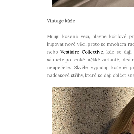
Vintage kůže
Miluju kožené věci, hlavně košilové p
kupovat nové věci, proto se mnohem rad
nebo
Vestiaire Collective
, kde se dají
sáhnete po tenké měkké variantě, ideálně
neupečete. Skvěle vypadají košené p
nadčasové střihy, které se dají obléct s