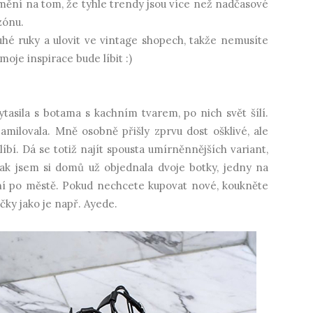
nemění na tom, že tyhle trendy jsou více než nadčasové
zónu.
ruhé ruky a ulovit ve vintage shopech, takže nemusíte
je inspirace bude líbit :)
tasila s botama s kachním tvarem, po nich svět šílí.
amilovala. Mně osobně přišly zprvu dost ošklivé, ale
bí. Dá se totiž najít spousta umírněnnějších variant,
ak jsem si domů už objednala dvoje botky, jedny na
ání po městě. Pokud nechcete kupovat nové, koukněte
čky jako je např. Ayede.