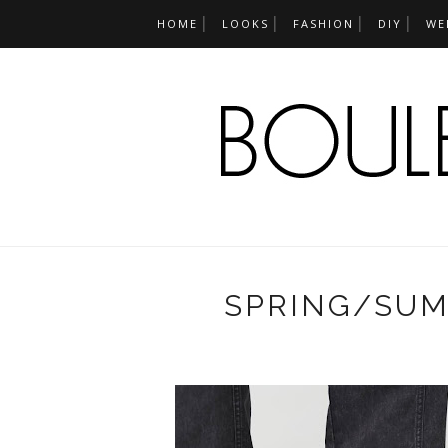
HOME
LOOKS
FASHION
DIY
WE
SPRING/SUM