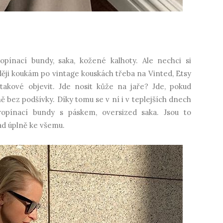
ropínací bundy, saka, kožené kalhoty. Ale nechci si
ěji koukám po vintage kouskách třeba na Vinted, Etsy
 takové objevit. Jde nosit kůže na jaře? Jde, pokud
 bez podšívky. Díky tomu se v ní i v teplejších dnech
ropínací bundy s páskem, oversized saka. Jsou to
nad úplně ke všemu.