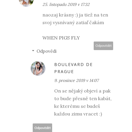
25. listopadu 2019 v 17:32
naozaj krásny :) ja tiež na ten
svoj vysnívaný zatiaľ čakám
WHEN PIGS FLY
Odpovědět
Odpovědi
BOULEVARD DE
PRAGUE
9. prosince 2019 v 14:07
On se nějaký objeví a pak
to bude přesně ten kabát,
ke kterému se budeš
každou zimu vracet :)
Odpovědět