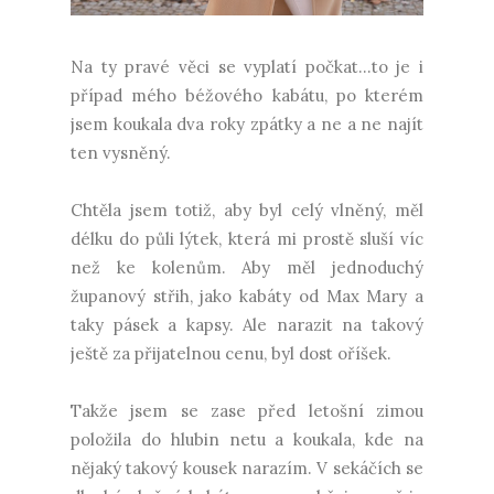
Na ty pravé věci se vyplatí počkat...to je i
případ mého béžového kabátu, po kterém
jsem koukala dva roky zpátky a ne a ne najít
ten vysněný.
Chtěla jsem totiž, aby byl celý vlněný, měl
délku do půli lýtek, která mi prostě sluší víc
než ke kolenům. Aby měl jednoduchý
županový střih, jako kabáty od Max Mary a
taky pásek a kapsy. Ale narazit na takový
ještě za přijatelnou cenu, byl dost oříšek.
Takže jsem se zase před letošní zimou
položila do hlubin netu a koukala, kde na
nějaký takový kousek narazím. V sekáčích se