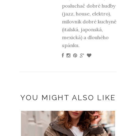
posluchač dobré hudby
(jazz, house, elektro),
milovník dobré kuchyně
(italská, japonská,
mexická) a dlouhého
spánku.
YOU MIGHT ALSO LIKE