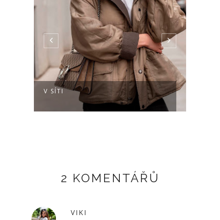
V SÍTI
WINT
2 KOMENTÁŘŮ
VIKI