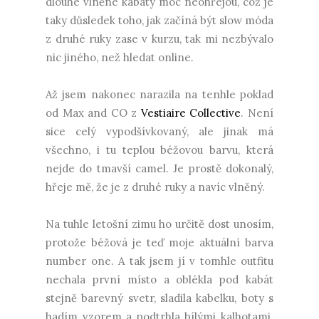
dlouhé vlněné kabáty moc neohřejou, což je
taky důsledek toho, jak začíná být slow móda
z druhé ruky zase v kurzu, tak mi nezbývalo
nic jiného, než hledat online.
Až jsem nakonec narazila na tenhle poklad
od Max and CO z
Vestiaire Collective
. Není
sice celý vypodšívkovaný, ale jinak má
všechno, i tu teplou béžovou barvu, která
nejde do tmavší camel. Je prostě dokonalý,
hřeje mě, že je z druhé ruky a navíc vlněný.
Na tuhle letošní zimu ho určitě dost unosím,
protože béžová je teď moje aktuální barva
number one. A tak jsem jí v tomhle outfitu
nechala první místo a oblékla pod kabát
stejně barevný svetr, sladila kabelku, boty s
hadím vzorem a podtrhla bílými kalhotami.