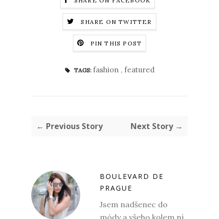
SHARE ON FACEBOOK
SHARE ON TWITTER
PIN THIS POST
fashion
,
featured
TAGS:
← Previous Story
Next Story →
BOULEVARD DE
PRAGUE
Jsem nadšenec do
módy a všeho kolem ní,