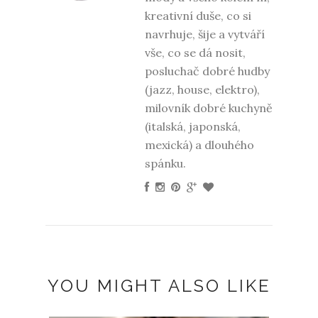
kreativní duše, co si
navrhuje, šije a vytváří
vše, co se dá nosit,
posluchač dobré hudby
(jazz, house, elektro),
milovník dobré kuchyně
(italská, japonská,
mexická) a dlouhého
spánku.
YOU MIGHT ALSO LIKE