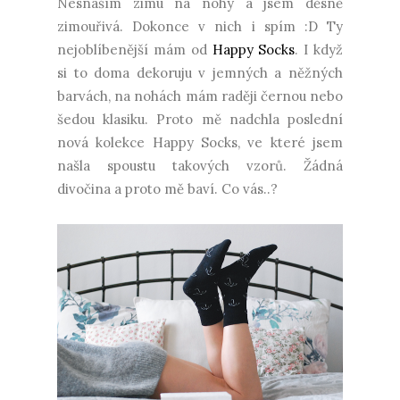
Nesnáším zimu na nohy a jsem děsně
zimouřivá. Dokonce v nich i spím :D Ty
nejoblíbenější mám od
Happy Socks
. I když
si to doma dekoruju v jemných a něžných
barvách, na nohách mám raději černou nebo
šedou klasiku. Proto mě nadchla poslední
nová kolekce Happy Socks, ve které jsem
našla spoustu takových vzorů. Žádná
divočina a proto mě baví. Co vás..?