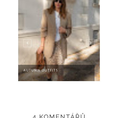
AUTUMN OUTFITS
HOW 
BOO
4 KOMENTÁŘŮ