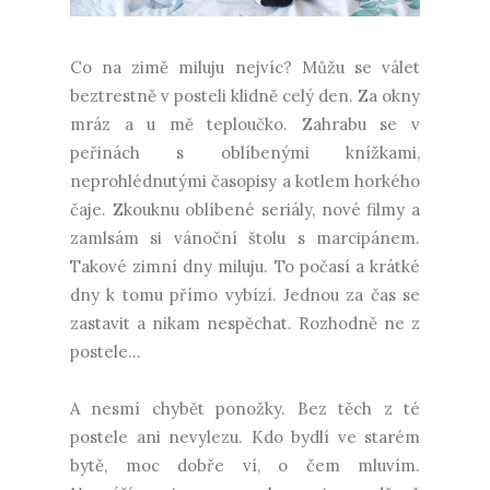
Co na zimě miluju nejvíc? Můžu se válet
beztrestně v posteli klidně celý den. Za okny
mráz a u mě teploučko. Zahrabu se v
peřinách s oblíbenými knížkami,
neprohlédnutými časopisy a kotlem horkého
čaje. Zkouknu oblíbené seriály, nové filmy a
zamlsám si vánoční štolu s marcipánem.
Takové zimní dny miluju. To počasí a krátké
dny k tomu přímo vybízí. Jednou za čas se
zastavit a nikam nespěchat. Rozhodně ne z
postele...
A nesmí chybět ponožky. Bez těch z té
postele ani nevylezu. Kdo bydlí ve starém
bytě, moc dobře ví, o čem mluvím.