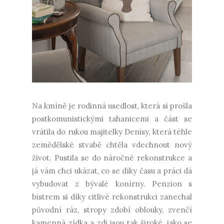
Na kmíně je rodinná usedlost, která si prošla
postkomunistickými tahanicemi a část se
vrátila do rukou majitelky Denisy, která téhle
zemědělské stvabě chtěla vdechnout nový
život. Pustila se do náročné rekonstrukce a
já vám chci ukázat, co se díky času a práci dá
vybudovat z bývalé konírny. Penzion s
bistrem si díky citlivé rekonstrukci zanechal
původní ráz, stropy zdobí oblouky, zvenčí
kamenná zídka a zdi jsou tak široké, jako se