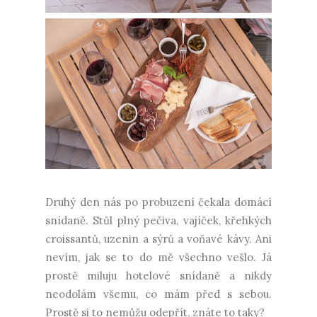
Druhý den nás po probuzení čekala domácí
snídaně. Stůl plný pečiva, vajíček, křehkých
croissantů, uzenin a sýrů a voňavé kávy. Ani
nevím, jak se to do mě všechno vešlo. Já
prostě miluju hotelové snídaně a nikdy
neodolám všemu, co mám před s sebou.
Prostě si to nemůžu odepřít, znáte to taky?