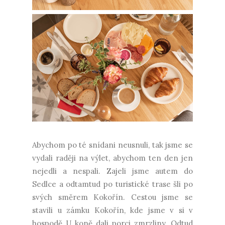
Abychom po té snídani neusnuli, tak jsme se
vydali raději na výlet, abychom ten den jen
nejedli a nespali. Zajeli jsme autem do
Sedlce a odtamtud po turistické trase šli po
svých směrem Kokořín. Cestou jsme se
stavili u zámku Kokořín, kde jsme v si v
hospodě U koně dali porci zmrzliny. Odtud