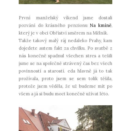
První manželský víkend jsme dostali
pozvání do krásného penzionu
Na kmíně
,
který je v obci Obříství směrem na Mělník.
Takže takový malý ráj nedaleko Prahy, kam
dojedete autem fakt za chvilku. Po svatbě z
nás konečně spadnul všechen stres a tešili
jsme se na společně strávený čas bez všech
povinností a starostí. eda hlavně já to tak
prožívala, proto jsem se sem tolik těšila,
protože jsem věděla, že už budeme mít po
všem a já si budu moct konečně užívat léto.