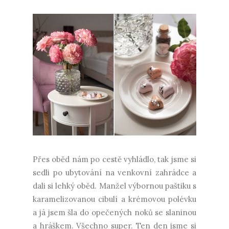
Přes oběd nám po cestě vyhládlo, tak jsme si
sedli po ubytování na venkovní zahrádce a
dali si lehký oběd. Manžel výbornou paštiku s
karamelizovanou cibulí a krémovou polévku
a já jsem šla do opečených noků se slaninou
a hráškem. Všechno super. Ten den jsme si