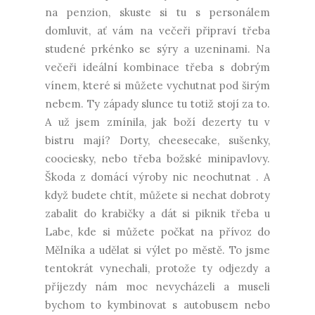
na penzion, skuste si tu s personálem
domluvit, ať vám na večeři připraví třeba
studené prkénko se sýry a uzeninami. Na
večeři ideální kombinace třeba s dobrým
vínem, které si můžete vychutnat pod širým
nebem. Ty západy slunce tu totiž stojí za to.
A už jsem zmínila, jak boží dezerty tu v
bistru mají? Dorty, cheesecake, sušenky,
coociesky, nebo třeba božské minipavlovy.
Škoda z domácí výroby nic neochutnat . A
když budete chtít, můžete si nechat dobroty
zabalit do krabičky a dát si piknik třeba u
Labe, kde si můžete počkat na přívoz do
Mělníka a udělat si výlet po městě. To jsme
tentokrát vynechali, protože ty odjezdy a
příjezdy nám moc nevycházeli a museli
bychom to kymbinovat s autobusem nebo