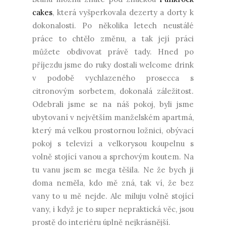
cakes
, která vyšperkovala dezerty a dorty k
dokonalosti. Po několika letech neustálé
práce to chtělo změnu, a tak její práci
můžete obdivovat právě tady. Hned po
příjezdu jsme do ruky dostali welcome drink
v podobě vychlazeného prosecca s
citronovým sorbetem, dokonalá záležitost.
Odebrali jsme se na náš pokoj, byli jsme
ubytovaní v největším manželském apartmá,
který má velkou prostornou ložnici, obývací
pokoj s televizí a velkorysou koupelnu s
volně stojící vanou a sprchovým koutem. Na
tu vanu jsem se mega těšila. Ne že bych ji
doma neměla, kdo mě zná, tak ví, že bez
vany to u mě nejde. Ale miluju volně stojící
vany, i když je to super nepraktická věc, jsou
prostě do interiéru úplně nejkrásnější.