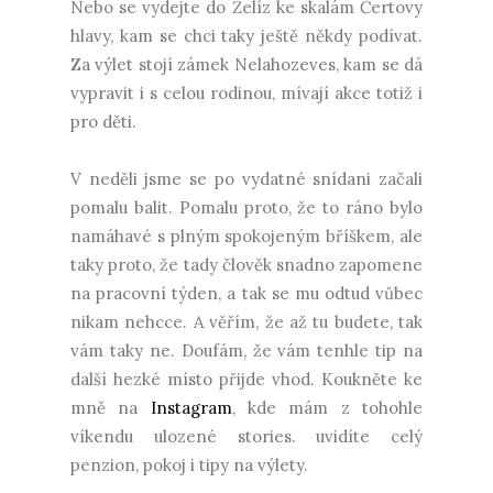
Nebo se vydejte do Želíz ke skalám Čertovy
hlavy, kam se chci taky ještě někdy podívat.
Za výlet stojí zámek Nelahozeves, kam se dá
vypravit i s celou rodinou, mívají akce totiž i
pro děti.
V neděli jsme se po vydatné snídani začali
pomalu balit. Pomalu proto, že to ráno bylo
namáhavé s plným spokojeným bříškem, ale
taky proto, že tady člověk snadno zapomene
na pracovní týden, a tak se mu odtud vůbec
nikam nehcce. A věřím, že až tu budete, tak
vám taky ne. Doufám, že vám tenhle tip na
další hezké místo přijde vhod. Koukněte ke
mně na
Instagram
, kde mám z tohohle
víkendu ulozené stories. uvidíte celý
penzion, pokoj i tipy na výlety.